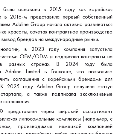
. была основана в 2015 году как корейская
е в 2016-м представила первый собственный
шем Adaline Group начала активно развиваться
нке красоты, сочетая контрактное производство
вывод брендов на международные рынки.
нологии, в 2023 году компания запустила
 системе OEM/ODM и подписала контракты на
 в разных странах. В 2024 году была
а Adaline Limited в Гонконге, что позволило
чить соглашения с корейскими брендами для
 К 2025 году Adaline Group получила статус
 стартапа, а также подписала эксклюзивные
 соглашения.
 представлен через широкий ассортимент
включая липосомальные комплексы (например, с
ном, производимые немецкой компанией
иальном российском сайте концепция бренда