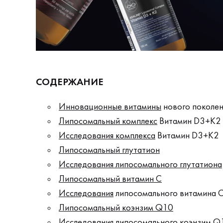
СОДЕРЖАНИЕ
Инновационные витамины
нового поколен
Липосомальный комплекс
Витамин D3+К2
Исследования комплекса
Витамин D3+К2
Липосомальный глутатион
Исследования липосомального глутатиона
Липосомальный витамин С
Исследования
липосомального витамина 
Липосомальный коэнзим Q10
Исследования
липосомального коэнзим Q