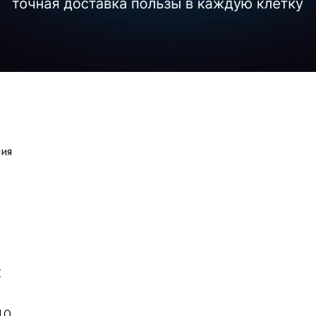
ия
С
10