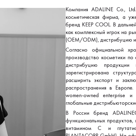
Компания ADALINE Co., Ltd
косметическая фирма, а уж
бренд KEEP COOL. В дальней
как комплексный игрок на ры
(OEM/ODM), дистрибуцию и 
Согласно официальной хро
производство косметики по
дистрибуцию продукции
зарегистрирована структур
расширить экспорт и заклю
распространения в Европе.
women-owned enterprise и
глобальные дистрибьюторские
В России бренд ADALINE®
функциональных продуктов, 
витамином С и глутатио
PLANTACORP GmbH). На офиц