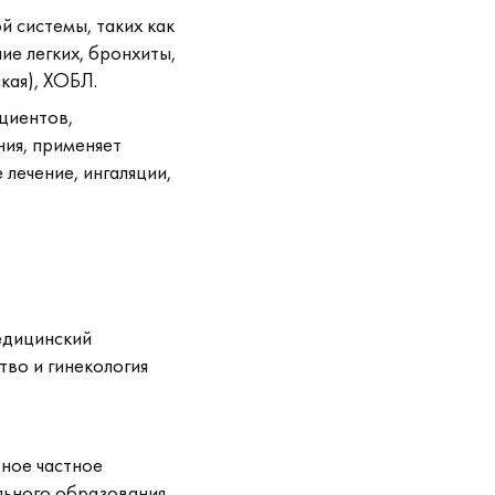
 системы, таких как
ие легких, бронхиты,
кая), ХОБЛ.
циентов,
ия, применяет
лечение, ингаляции,
едицинский
тво и гинекология
ное частное
льного образования