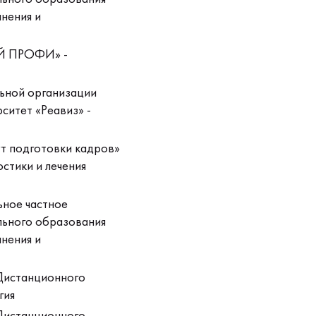
нения и
Й ПРОФИ» -
ьной организации
ситет «Реавиз» -
т подготовки кадров»
стики и лечения
ьное частное
льного образования
нения и
Дистанционного
гия
Дистанционного