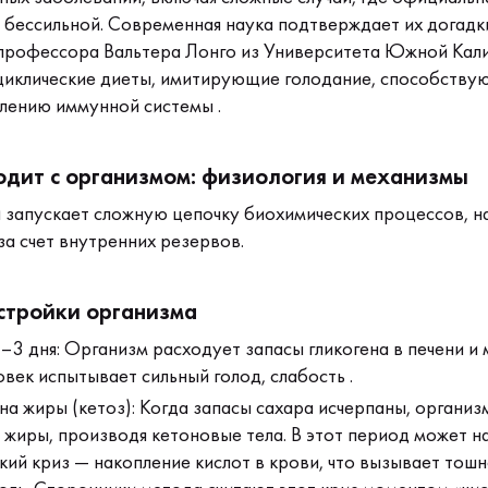
я бессильной. Современная наука подтверждает их догадк
профессора Вальтера Лонго из Университета Южной Ка
 циклические диеты, имитирующие голодание, способству
плению иммунной системы .
одит с организмом: физиология и механизмы
 запускает сложную цепочку биохимических процессов, 
за счет внутренних резервов.
стройки организма
3 дня: Организм расходует запасы гликогена в печени и 
век испытывает сильный голод, слабость .
а жиры (кетоз): Когда запасы сахара исчерпаны, организ
 жиры, производя кетоновые тела. В этот период может н
ий криз — накопление кислот в крови, что вызывает тошн