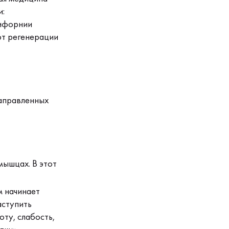
и:
лифорнии
ют регенерации
направленных
мышцах. В этот
м начинает
аступить
оту, слабость,