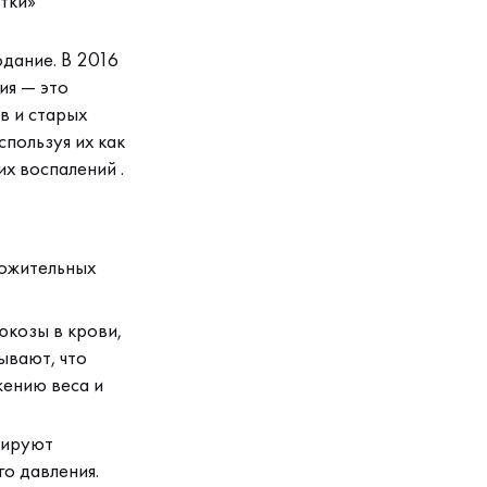
тки»
одание. В 2016
ия — это
в и старых
пользуя их как
х воспалений .
ожительных
юкозы в крови,
ывают, что
жению веса и
рируют
о давления.