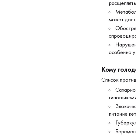
расщеплять
Метаболи
может дост
Обострен
спровоциро
Нарушени
особенно у 
Кому голод
Список против
Сахарном
гипогликем
Злокачес
питание ке
Туберкул
Беременн