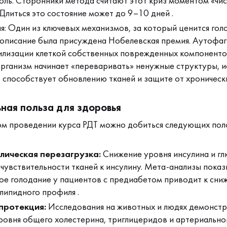
оль. Сторонники метода считают этот криз моментом «чис
Длиться это состояние может до 9–10 дней .
я: Один из ключевых механизмов, за который ценится гол
о описание была присуждена Нобелевская премия. Аутофаг
илизации клеткой собственных поврежденных компоненто
Организм начинает «переваривать» ненужные структуры, ис
о способствует обновлению тканей и защите от хронически
ная польза для здоровья
м проведении курса РДТ можно добиться следующих пол
ическая перезагрузка:
Снижение уровня инсулина и гл
чувствительности тканей к инсулину. Мета-анализы показ
ое голодание у пациентов с предиабетом приводит к сни
липидного профиля .
протекция:
Исследования на животных и людях демонст
ровня общего холестерина, триглицеридов и артериальног