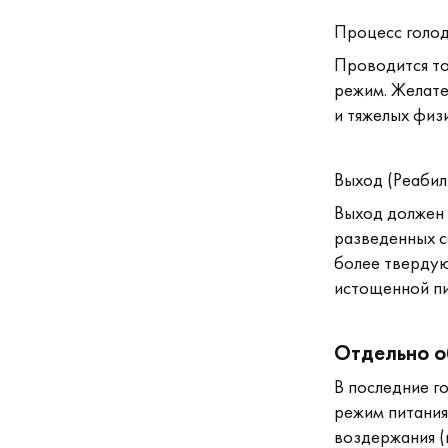
Процесс голод
Проводится то
режим. Желате
и тяжелых физи
Выход (Реабил
Выход должен 
разведенных с
более твердую
истощенной пи
Отдельно о
В последние г
режим питания
воздержания (