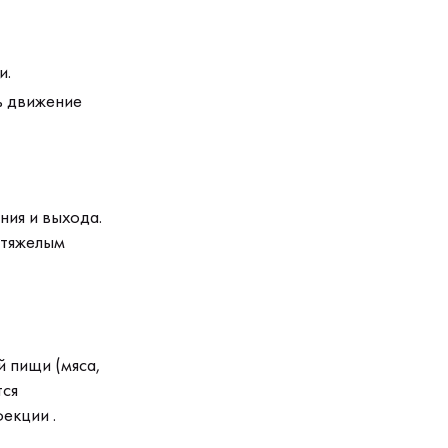
и.
ь движение
ния и выхода.
 тяжелым
й пищи (мяса,
тся
екции .