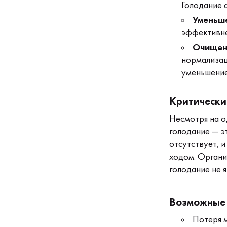
Голодание 
Уменьше
эффективне
Очищен
нормализац
уменьшение
Критически
Несмотря на о
голодание — э
отсутствует, 
ходом. Органи
голодание не 
Возможные 
Потеря м