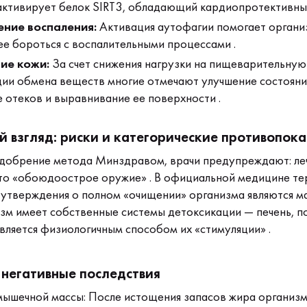
активирует белок SIRT3, обладающий кардиопротективны
ние воспаления:
Активация аутофагии помогает органи
е бороться с воспалительными процессами .
ие кожи:
За счет снижения нагрузки на пищеварительную
ии обмена веществ многие отмечают улучшение состояни
 отеков и выравнивание ее поверхности .
й взгляд: риски и категорические противопок
добрение метода Минздравом, врачи предупреждают: ле
то «обоюдоострое оружие» . В официальной медицине те
и утверждения о полном «очищении» организма являются 
зм имеет собственные системы детоксикации — печень, по
является физиологичным способом их «стимуляции» .
негативные последствия
ышечной массы: После истощения запасов жира организм