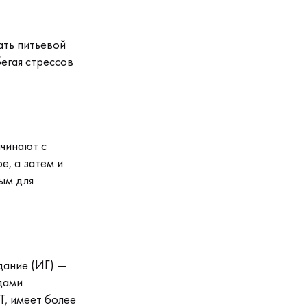
ать питьевой
егая стрессов
ачинают с
, а затем и
ым для
дание (ИГ) —
дами
Т, имеет более