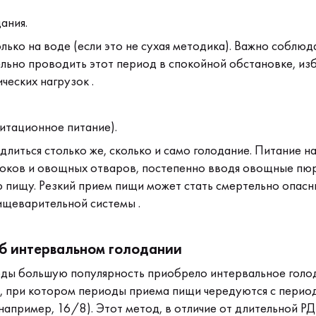
ания.
лько на воде (если это не сухая методика). Важно соблюд
льно проводить этот период в спокойной обстановке, изб
ческих нагрузок .
итационное питание).
длиться столько же, сколько и само голодание. Питание н
оков и овощных отваров, постепенно вводя овощные пюре
 пищу. Резкий прием пищи может стать смертельно опасн
щеварительной системы .
б интервальном голодании
оды большую популярность приобрело интервальное голо
, при котором периоды приема пищи чередуются с перио
например, 16/8). Этот метод, в отличие от длительной РД