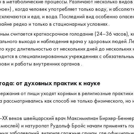
 в метаболические процессы. Различают несколько видов 
ое») , когда человек употребляет только воду, и абсолютн
сключаются и еда, и вода. Последний вид особенно опасен
айне редко и только в стационарных условиях .
ым считается краткосрочное голодание (24–36 часов), к
ального выхода и наблюдения врача у здоровых людей. Л
то курс длительностью от нескольких дней до нескольких 
дится в специализированных учреждениях с обязательны
рови и работы внутренних органов .
тода: от духовных практик к науке
ержания от пищи уходят корнями в религиозные практики 
а рассматривались как способ не только физического, но 
–XX веков швейцарский врач Максимилиан Бирхер-Бенне
 мюслей) и натуропат Рудольф Бройс начали применять го
чных заболеваний, включая сложные случаи, где официаль