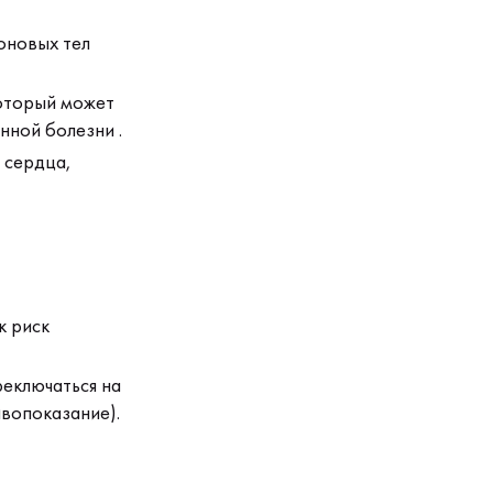
оновых тел
который может
нной болезни .
 сердца,
к риск
еключаться на
вопоказание).