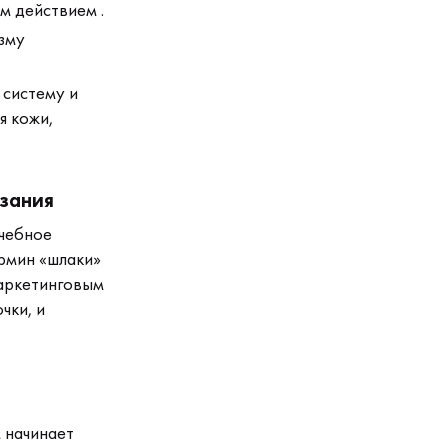
м действием .
зму
 систему и
я кожи,
азания
чебное
рмин «шлаки»
маркетинговым
чки, и
 начинает