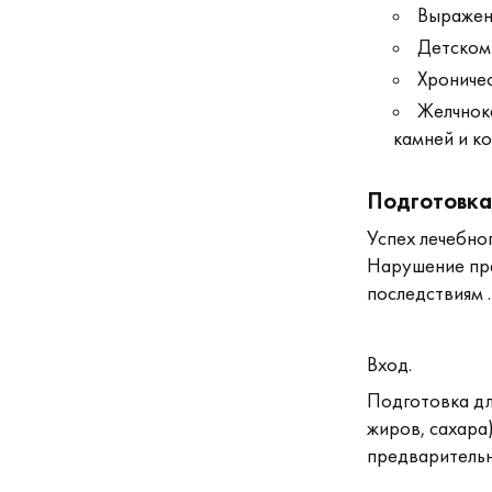
Выраженн
Детском 
Хроничес
Желчнок
камней и ко
Подготовка
Успех лечебног
Нарушение пра
последствиям .
Вход.
Подготовка дли
жиров, сахара)
предварительн