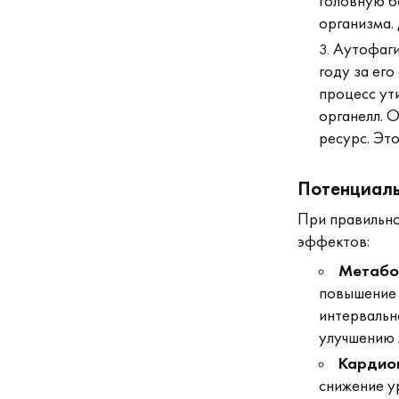
головную б
организма. 
Аутофаги
году за ег
процесс ут
органелл. 
ресурс. Эт
Потенциаль
При правильно
эффектов:
Метабол
повышение 
интервальн
улучшению 
Кардио
снижение у