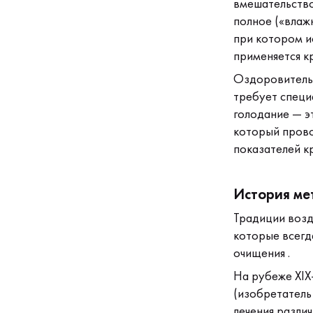
вмешательство
полное («влажн
при котором и
применяется кр
Оздоровительн
требует специ
голодание — э
который прово
показателей к
История ме
Традиции возд
которые всегд
очищения .
На рубеже XIX
(изобретатель
лечения разли