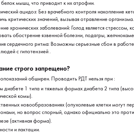
 белок мышц, что приводит к их атрофии.
ческий ацидоз: Без врачебного контроля накопление кет
ичь критических значений, вызывая отравление организма.
ие хронических заболеваний: Голод является стрессом, 
вать обострение язвенной болезни, подагры, желчнокаме
я сердечного ритма: Возможны серьезные сбои в работе
людей с гипотензией .
ание строго запрещено?
опоказаний обширен. Проводить РДТ нельзя при :
 диабете 1 типа и тяжелых формах диабета 2 типа (высо
ической комы).
твенных новообразованиях (опухолевые клетки могут пер
тонами, но вопрос спорный, однако официально это проти
езе (активная форма).
ости и лактации.