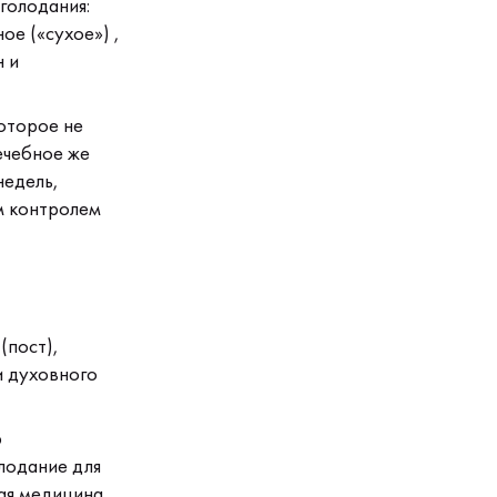
голодания:
ое («сухое») ,
 и
оторое не
ечебное же
недель,
м контролем
(пост),
и духовного
р
лодание для
ная медицина