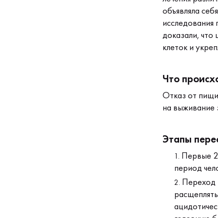
объявляла себ
исследования 
доказали, что
клеток и укре
Что происх
Отказ от пищи
на выживание 
Этапы пере
Первые 2–
период чело
Переход н
расщеплять
ацидотическ