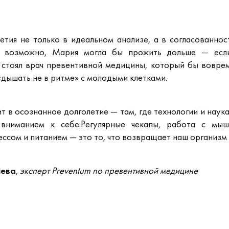
етия не только в идеальном анализе,
а в согласованнос
, возможно, Мария могла бы прожить дольше —
есл
 стоял врач превентивной медицины,
который бы воврем
«дышать не в ритме» с молодыми клетками.
ит в осознанное долголетие —
там, где технологии и наук
 вниманием к себе.
Регулярные чекапы, работа с мыш
ессом и питанием —
это то, что возвращает наш организм 
ева
,
эксперт Preventum по превентивной медицине