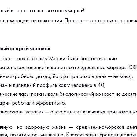
ный вопрос: от чего же она умерла?
ни деменции, ни онкологии. Просто — «остановка организ
вый старый человек
отко — показатели у Марии были фантастические:
ровень воспаления (в крови почти идеальные маркеры CRP,
» микробиом (да-да, йогурт три раза в день — не миф),
зм и липидный профиль как у человека в 40,
ические часы показывали биологический возраст на десят
дрии работали эффективно,
нспозоны «спали» — а это один из ключевых признаков м
чную, но здоровую жизнь — средиземноморская диета
язи, позитивное мышление.
Классический «рецепт долгол