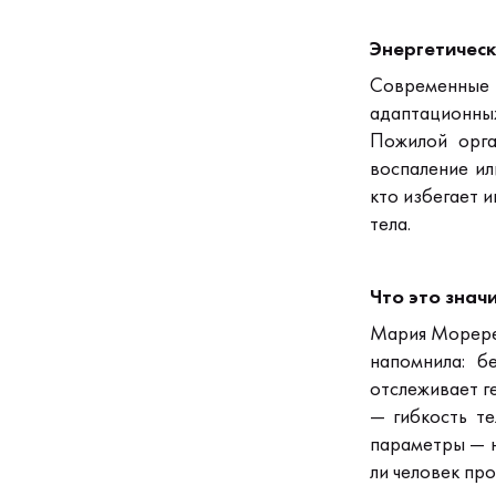
Энергетическ
Современные
адаптационны
Пожилой орга
воспаление ил
кто избегает 
тела.
Что это значи
Мария Морере
напомнила: б
отслеживает г
—
гибкость т
параметры — н
ли человек про