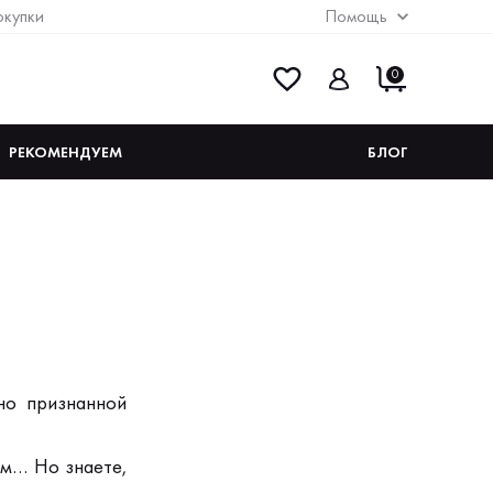
окупки
Помощь
0
РЕКОМЕНДУЕМ
БЛОГ
но признанной
ом… Но знаете,