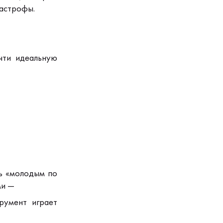
тастрофы.
чти идеальную
ь «молодым по
ми —
трумент играет