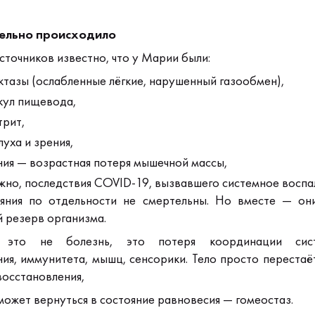
тельно происходило
сточников известно, что у Марии были:
тазы (ослабленные лёгкие, нарушенный газообмен),
кул пищевода,
трит,
луха и зрения,
ия — возрастная потеря мышечной массы,
жно, последствия COVID-19, вызвавшего системное воспа
ояния по отдельности не смертельны.
Но вместе — он
й резерв организма.
 это не болезнь, это потеря координации си
я, иммунитета, мышц, сенсорики.
Тело просто перестаёт
осстановления,
может вернуться в состояние равновесия — гомеостаз.