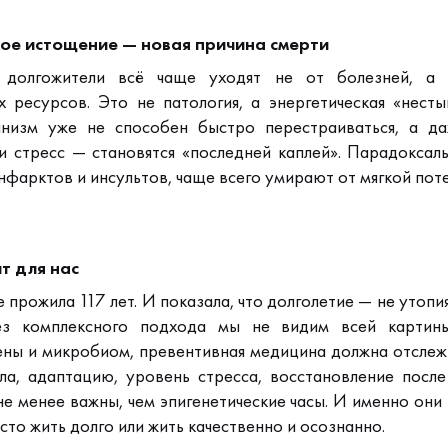
ое истощение — новая причина смерти
 долгожители всё чаще уходят не от болезней, а 
х ресурсов.
Это не патология, а энергетическая «несты
низм уже не способен быстро перестраиваться,
а да
и стресс — становятся «последней каплей».
Парадоксаль
инфарктов и инсультов,
чаще всего умирают от мягкой пот
т для нас
 прожила 117 лет.
И показала, что долголетие — не утопи
ез комплексного подхода мы не видим всей картин
ены и микробиом,
превентивная медицина должна отслеж
ела, адаптацию, уровень стресса, восстановление после
е менее важны, чем эпигенетические часы.
И именно они 
сто жить долго или жить качественно и осознанно.