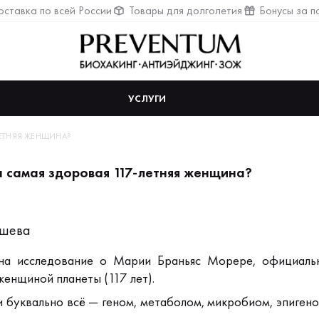
ставка по всей России
Товары для долголетия
Бонусы за п
УСЛУГИ
ЕТНЯЯ ЖЕНЩИНА?
 самая здоровая 117-летняя женщина?
ушева
 на исследование о Марии Браньяс Морере, официаль
женщиной планеты (117 лет).
и буквально всё — геном, метаболом, микробиом, эпиген