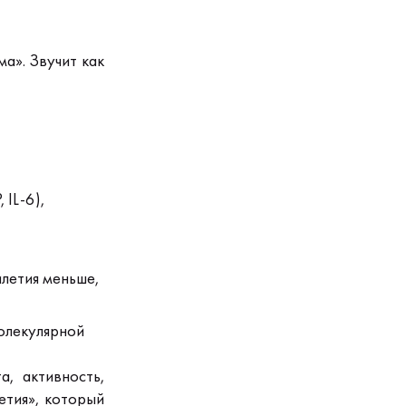
ма».
Звучит как
 IL-6),
илетия меньше,
олекулярной
, активность,
етия», который