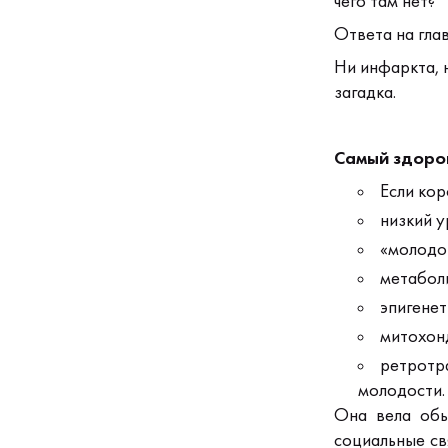
чего там нет?
Ответа на глав
Ни инфаркта, 
загадка.
Самый здоро
Если кор
низкий у
«молодой
метаболи
эпигенет
митохон
ретротра
молодости.
Она вела обы
социальные св