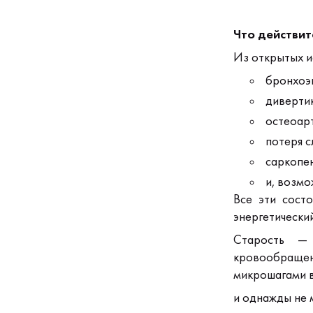
Что действи
Из открытых и
бронхоэк
диверти
остеоар
потеря с
саркопен
и, возмо
Все эти сост
энергетически
Старость —
кровообращени
микрошагами в
и однажды не 