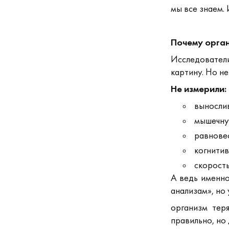
мы все знаем.
Почему орган
Исследовател
картину.
Но не
Не измерили:
вынослив
мышечну
равнове
когнитив
скорость
А ведь именно
анализам», но
организм теря
правильно,
но 