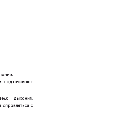
ление.
и подтачивают
стем:
дыхания,
 справляться с