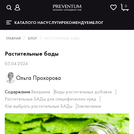
0
КАТАЛОГ
О НАС
УСЛУГИ
РЕКОМЕНДУЕМ
БЛОГ
ГЛАВНАЯ
БЛОГ
РАСТИТЕЛЬНЫЕ БАДЫ
Растительные бады
05.04.2024
Ольга Прохорова
Содержание:
Введение
Виды растительных добавок
Растительные БАДы для специфических нужд
Как выбрать растительные БАДы
Заключение