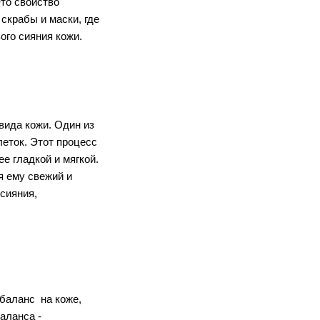
о свойство 
крабы и маски, где 
ого сияния кожи.
ида кожи. Один из 
ток. Этот процесс 
 гладкой и мягкой. 
 ему свежий и 
сияния, 
ланс  на коже, 
ланса - 