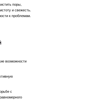
истить поры, 
стоту и свежесть. 
ности к проблемам.
Й
ие возможности 
тивную 
рьбе с 
равномерного 