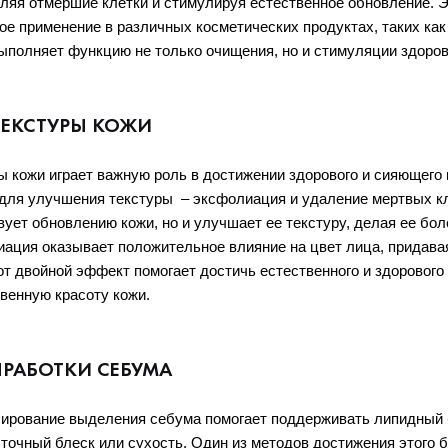
ляя отмершие клетки и стимулируя естественное обновление. Эт
ое применение в различных косметических продуктах, таких как с
полняет функцию не только очищения, но и стимуляции здоров
ТЕКСТУРЫ КОЖИ
 кожи играет важную роль в достижении здорового и сияющего в
ля улучшения текстуры  – эксфолиация и удаление мертвых кле
ует обновлению кожи, но и улучшает ее текстуру, делая ее более
иация оказывает положительное влияние на цвет лица, придавая
от двойной эффект помогает достичь естественного и здорового 
венную красоту кожи.
РАБОТКИ СЕБУМА
рование выделения себума помогает поддерживать липидный ба
очный блеск или сухость. Один из методов достижения этого ба