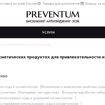
ставка по всей России
Товары для долголетия
Бонусы за п
УСЛУГИ
Х ДЛЯ ПРИВЛЕКАТЕЛЬНОСТИ И УХОДА
осметических продуктах для привлекательности 
енко
ие соды в косметологии
Физические и химические свойства сод
косметике
Улучшение текстуры кожи
Контроль выработки себу
спользования соды в домашней косметологии
остережения использования соды в косметологии