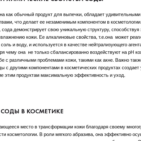
тна как обычный продукт для выпечки, обладает удивительными
вами, что делает ее незаменимым компонентом в косметологии.
, сода демонстрирует свою уникальную структуру, способствуя
лажнению кожи. Ее алкалиновые свойства, т.е.она  
может реаги
 соль и воду, и используется в качестве нейтрализующего агента
ря чему она 
не только сбалансированно воздействуют на pH кожи
е с различными проблемами кожи, такими как акне. Важно также 
ы с другими компонентами в косметических продуктах создает 
ие этим продуктам максимальную эффективность и уход.
 СОДЫ В КОСМЕТИКЕ
ающееся место в трансформации кожи благодаря своему многог
ти косметологии. В роли мягкого абразива, она эффективно осу