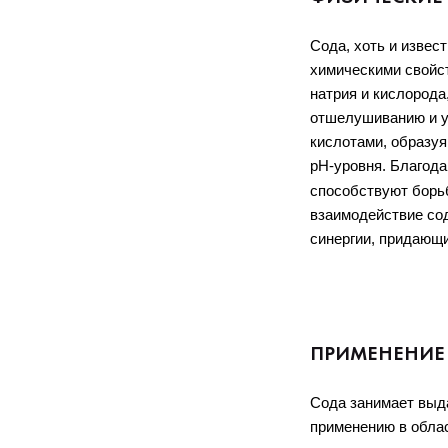
Сода, хоть и извес
химическими свойст
натрия и кислорода
отшелушиванию и ув
кислотами, образуя
pH-уровня. Благода
способствуют борьб
взаимодействие сод
синергии, придающ
ПРИМЕНЕНИЕ
Сода занимает выд
применению в облас