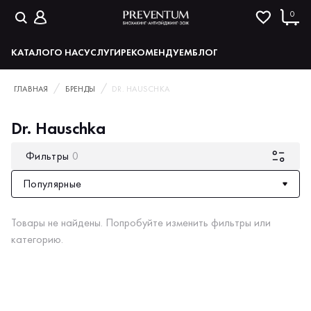
0
КАТАЛОГ
О НАС
УСЛУГИ
РЕКОМЕНДУЕМ
БЛОГ
ГЛАВНАЯ
БРЕНДЫ
DR. HAUSCHKA
Dr. Hauschka
Фильтры
0
Популярные
Товары не найдены. Попробуйте изменить фильтры или
категорию.