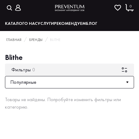
0
КАТАЛОГ
О НАС
УСЛУГИ
РЕКОМЕНДУЕМ
БЛОГ
ГЛАВНАЯ
БРЕНДЫ
BLITHE
Blithe
Фильтры
0
Популярные
Товары не найдены. Попробуйте изменить фильтры или
категорию.