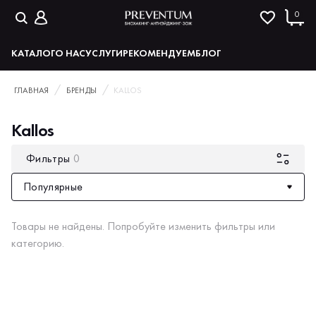
0
КАТАЛОГ
О НАС
УСЛУГИ
РЕКОМЕНДУЕМ
БЛОГ
ГЛАВНАЯ
БРЕНДЫ
KALLOS
Kallos
Фильтры
0
Популярные
Товары не найдены. Попробуйте изменить фильтры или
категорию.