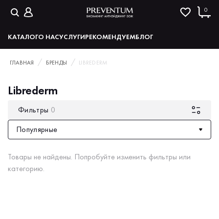
0
КАТАЛОГ
О НАС
УСЛУГИ
РЕКОМЕНДУЕМ
БЛОГ
ГЛАВНАЯ
БРЕНДЫ
LIBREDERM
Librederm
Фильтры
0
Популярные
Товары не найдены. Попробуйте изменить фильтры или
категорию.