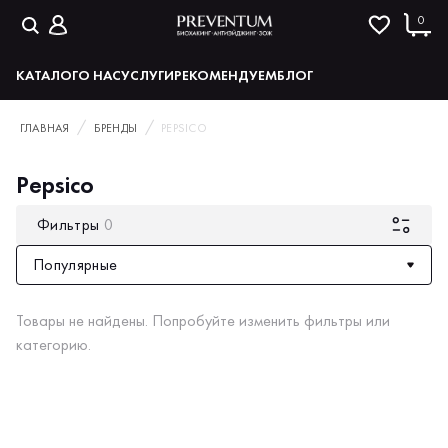
0
КАТАЛОГ
О НАС
УСЛУГИ
РЕКОМЕНДУЕМ
БЛОГ
ГЛАВНАЯ
БРЕНДЫ
PEPSICO
Pepsico
Фильтры
0
Популярные
Товары не найдены. Попробуйте изменить фильтры или
категорию.