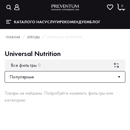
0
КАТАЛОГ
О НАС
УСЛУГИ
РЕКОМЕНДУЕМ
БЛОГ
ГЛАВНАЯ
БРЕНДЫ
UNIVERSAL NUTRITION
Universal Nutrition
Все фильтры
0
Популярные
Товары не найдены. Попробуйте изменить фильтры или
категорию.