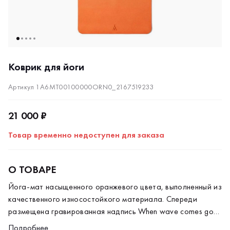
Коврик для йоги
Артикул 1A6MT00100000ORN0_2167519233
21 000 ₽
Товар временно недоступен для заказа
О ТОВАРЕ
Йога-мат насыщенного оранжевого цвета, выполненный из
качественного износостойкого материала. Спереди
размещена гравированная надпись When wave comes go
deep. С обратной стороны — наклейка с фирменным
Подробнее