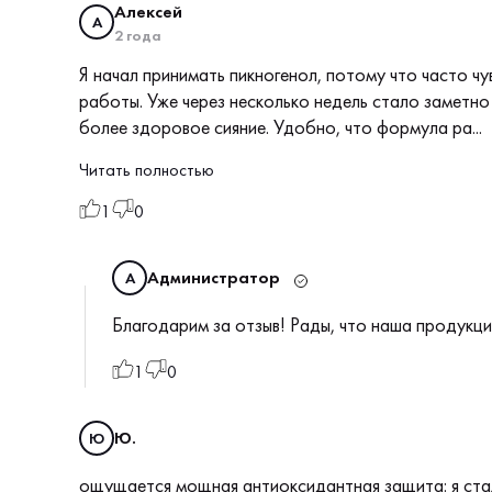
Алексей
А
2 года
Я начал принимать пикногенол, потому что часто чу
работы. Уже через несколько недель стало заметно
более здоровое сияние. Удобно, что формула ра...
Читать полностью
1
0
Администратор
А
Благодарим за отзыв! Рады, что наша продукци
1
0
Ю.
Ю
ощущается мощная антиоксидантная защита: я стал