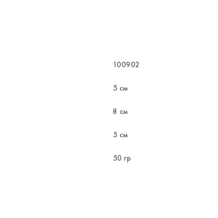
100902
5 см
8 см
5 см
50 гр