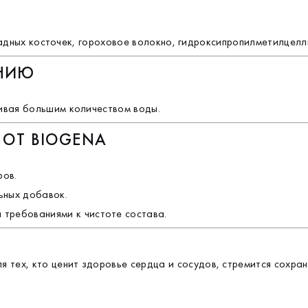
* 
оградных косточек, гороховое волокно, гидроксипропилметилцел
ЕНИЮ
ивая большим количеством воды.
 ОТ BIOGENA
ров.
ьных добавок.
 требованиями к чистоте состава.
тех, кто ценит здоровье сердца и сосудов, стремится сохран