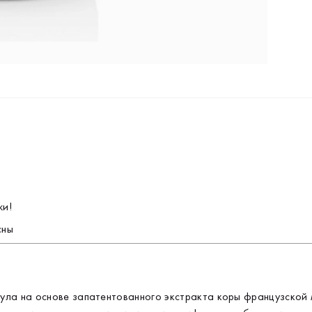
Зд
ми
на
К
и 
не
Н
бе
мн
К
Эк
жи!
(P
сны
пр
Эк
мг
О
ве
а на основе запатентованного экстракта коры французской мор