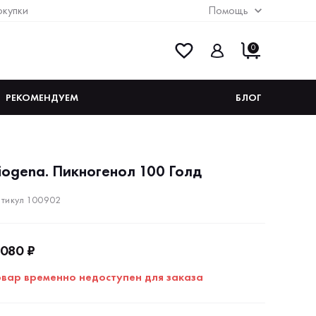
окупки
Помощь
0
РЕКОМЕНДУЕМ
БЛОГ
iogena. Пикногенол 100 Голд
тикул 100902
 080 ₽
овар временно недоступен для заказа