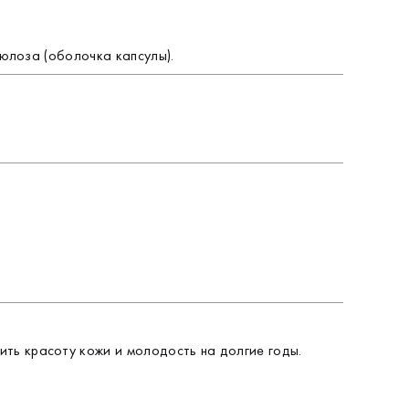
Информация взята с официального сайта бренда
люлоза (оболочка капсулы).
ить красоту кожи и молодость на долгие годы.