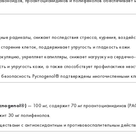
пр
лавоноидов, проантоцианидинов и полифенолов обеспечивает
С
Эк
ви
ги
ые радикалы, снижает последствия стресса, курения, воздейс
тарение клеток, поддерживает упругость и гладкость кожи.
Р
В
уляцию, укрепляет капилляры, снижает нагрузку на сердечно-
бо
ть и упругость кожи, а также способствует профилактике неэс
Пр
 безопасность Pycnogenol® подтверждены многочисленными кл
Бе
Бе
д
По
cnogenol®)
— 100 мг, содержит 70 мг проантоцианидинов (PAC
тр
жит 30 мг полифенолов.
П
те
ществами с антиоксидантным и противовоспалительным действ
со