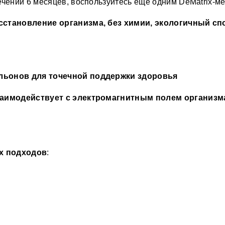
ечении 6 месяцев, воспользуйтесь еще одним DeMatrix-м
К
сстановление организма, без химии, экологичный сп
О
п
о
ф
льонов для точечной поддержки здоровья
и
а
заимодействует с электромагнитным полем организма
М
с
и
в
Ч
их подходов
:
б
п
м
с
Т
б