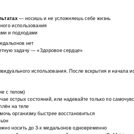
и
и
льтатах
 — носишь и не усложняешь себе жизнь
е
вного использования
Н
те
ами и подходами 
Н
едальонов нет
о
Е
с
ретную задачу — «Здоровое сердце»
в
М
э
на
*н
Пе
видуального использования. После вскрытия и начала ис
о
__
П
Д
D
н
е с телом) 
м
Д
ае острых состояний, или надевайте только по самочувс
з
6
плён на теле 
м
К
помочь организму быстрее восстановиться
п
в
ьон 
о
жно носить до 3-х медальонов одновременно
с