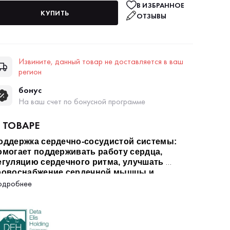
В ИЗБРАННОЕ
КУПИТЬ
ОТЗЫВЫ
Извините, данный товар не доставляется в ваш
регион
бонус
На ваш счет по бонусной программе
 ТОВАРЕ
оддержка сердечно-сосудистой системы: 
омогает поддерживать работу сердца, 
егуляцию сердечного ритма, улучшать 
ровоснабжение сердечной мышцы и 
едальон можно носить 
днём и ночью
, сочетать 
ормализовать артериальное давление.
одробнее
 любыми другими методами оздоровления.
озможности медальона DeMatrix «Здоровое 
ердце»: