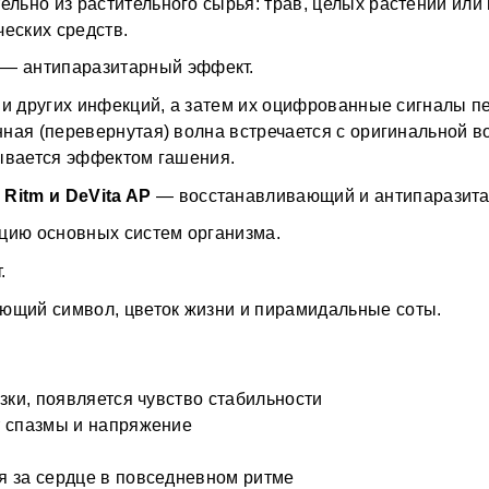
льно из растительного сырья: трав, целых растений или 
п
ческих средств.
Ч
 
— антипаразитарный эффект.
- 
в и других инфекций, а затем их оцифрованные сигналы п
п
-
ная (перевернутая) волна встречается с оригинальной в
с
зывается эффектом гашения.
itm и DeVita AP
 — восстанавливающий и антипаразит
-
з
цию основных систем организма.
П
.
✔
ющий символ, цветок жизни и пирамидальные соты.
р
ж
✔
✔
е
м
узки, появляется чувство стабильности
✔
✔
т спазмы и напряжение 
м
к
К
ия за сердце в повседневном ритме
В