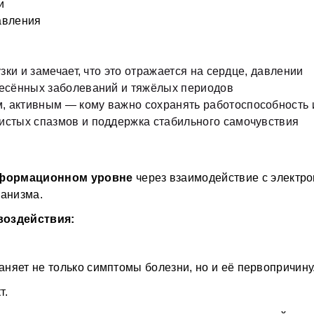
и
Ф
авления
Л
и
це
узки и замечает, что это отражается на сердце, давлении
Ф
енесённых заболеваний и тяжёлых периодов
о
—
, активным — кому важно сохранять работоспособность и
с
Н
дистых спазмов и поддержка стабильного самочувствия
д
с
(
О
нформационном уровне
 через взаимодействие с электр
и
R
ганизма. 
в
а
о
воздействия:
К
в
р
э
С
няет не только симптомы болезни, но и её первопричину
Ф
т.
г