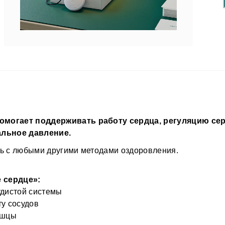
✔
с
✔
с
✔
К
м
• 
✔
пе
✔
с
д
К
• 
п
D
•
э
омогает поддерживать работу сердца, регуляцию сер
а
в
льное давление.
р
че
С
с
ать с любыми другими методами оздоровления.
п
в
•
с
Г
 сердце»:
с
М
удистой системы
у
ту сосудов
п
ышцы