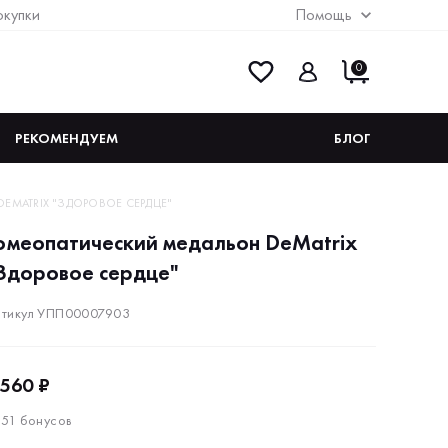
окупки
Помощь
0
РЕКОМЕНДУЕМ
БЛОГ
EMATRIX "ЗДОРОВОЕ СЕРДЦЕ"
омеопатический медальон DeMatrix
Здоровое сердце"
тикул УПП00007903
 560 ₽
151 бонусов