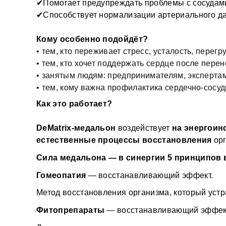
✔Помогает предупреждать проблемы с сосудам
✔Способствует нормализации артериального д
Кому особенно подойдёт?
• тем, кто переживает стресс, усталость, перегр
• тем, кто хочет поддержать сердце после пер
• занятым людям: предпринимателям, экспертам
• тем, кому важна профилактика сердечно-сосу
Как это работает?
DeMatrix-медальон 
воздействует 
на энергои
естественные процессы восстановления
 ор
Сила медальона — в синергии 5 принципов 
Гомеопатия 
— восстанавливающий эффект.
Метод восстановления организма, который устра
Фитопрепараты 
— восстанавливающий эффек