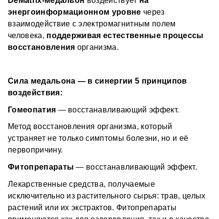
DeMatrix-медальон 
воздействует 
на 
энергоинформационном уровне
 через 
Почему выбирают DeMatrix?
взаимодействие с электромагнитным полем 
человека, 
поддерживая естественные процессы 
✔ 
Просто в применении, эффективно в 
результатах
 — носишь и не усложняешь себе жизнь
восстановления
 организма. 
✔ 
Долгий курс
: минимум до 6 месяцев ежедневного 
использования 
✔ Возрастных ограничений по использованию 
✔ 
Можно комбинировать
 с другими медальонами и 
медальонов нет
Сила медальона — в синергии 5 принципов 
подходами 
✔ 
Точечное направление
: медальон под 
воздействия:
конкретную задачу — «Здоровье женщин»
Гомеопатия 
— восстанавливающий эффект.
Как использовать?
Метод восстановления организма, который 
Важно! Медальон предназначен только для 
устраняет не только симптомы болезни, но и её 
индивидуального использования. После вскрытия и 
первопричину.
начала использования запрещается передача его 
другим лицам.
Наденьте медальон
 (важно соприкосновение с 
Фитопрепараты 
— восстанавливающий эффект.
телом) 
Носите 
ежедневно для оздоровления в случае 
Лекарственные средства, получаемые 
острых состояний, или надевайте только по 
Ежедневная профилактика, естественное 
исключительно из растительного сырья: трав, целых 
самочувствию, когда чувствуете необходимость
восстановление организма, без химии, 
растений или их экстрактов. Фитопрепараты 
Можно носить 
ночью
, если медальон закреплён на 
экологичный способ оздоровления.