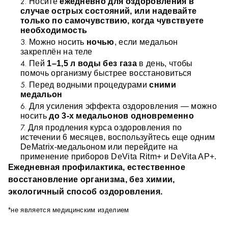
Формат использования
Носите 
ежедневно для оздоровления в 
случае острых состояний, или надевайте 
носишь на теле от 1 до 6 месяцев, постоянно или во 
только по самочувствию, когда чувствуете 
времена обострений
необходимость
оздоровительный эффект накапливается 
Можно носить 
ночью
, если медальон 
можно сочетать до 3х медальонов вместе, работая 
закреплён на теле 
сразу над несколькими причинами
Просто надеваешь → организм делает остальное.
Пей 
1–1,5 л воды без газа
 в день, чтобы 
подходит для любого возраста, практически не имеет 
помочь организму быстрее восстановиться
противопоказаний
Перед водными процедурами 
сними 
Ежедневная профилактика, естественное 
медальон
восстановление организма, без химии, 
Для усиления эффекта оздоровления — можно 
экологичный способ оздоровления.
носить 
до 3-х медальонов одновременно
Для продления курса оздоровления по 
истечении 6 месяцев, воспользуйтесь еще одним 
DeMatrix-медальоном или перейдите на 
применение приборов DeVita Ritm+ и DeVita AP+.
Ежедневная профилактика, естественное 
восстановление организма, без химии, 
экологичный способ оздоровления.
*не является медицинским изделием
_________