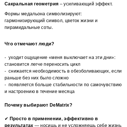
алгоритмы приборов DeVita 
Сакральная геометрия
 – усиливающий эффект.
Медальон передаёт организму корректирующую 
сакральная геометрия 
Формы медальона символизируют: 
информацию →
гармонизирующий символ, цветок жизни и 
организм сам запускает восстановление. 
пирамидальные соты.
Что ты получаешь?
Что отмечают люди?
больше энергии и устойчивости к стрессу 
-  уходит ощущение «меня выключает на эти дни»: 
поддержку иммунитета и органов 
меньше воспалений и перегрузок 
становится легче переносить цикл 
стабильное самочувствие без скачков 
-  снижается необходимость в обезболивающих, если 
Ты не лечишь симптомы — ты 
возвращаешь 
раньше без них было сложно
баланс системы
.
-  появляется больше стабильности по самочувствию 
и настроению в течение месяца
14 решений под разные задачи
Почему выбирают DeMatrix?
Ты выбираешь точечное направление:
✔ 
Просто в применении, эффективно в 
результатах
 — носишь и не усложняешь себе жизнь