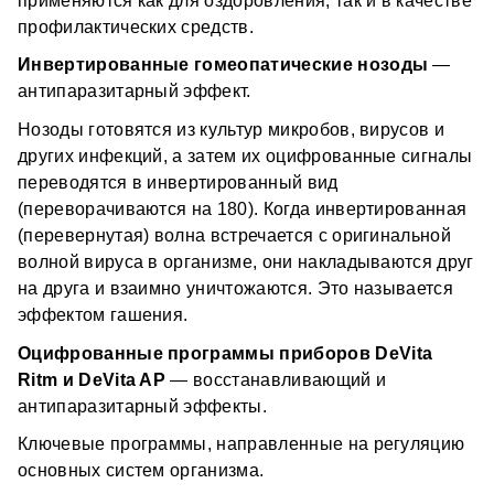
применяются как для оздоровления, так и в качестве 
теле 
*не является медицинским изделием
Пей 
1–1,5 л воды без газа
 в день, чтобы помочь 
профилактических средств.
организму быстрее восстановиться
_________
Перед водными процедурами 
сними медальон
Инвертированные гомеопатические нозоды 
— 
Для усиления эффекта оздоровления — можно 
DeMatrix — 14 энергоинформационных 
антипаразитарный эффект.
носить 
до 3-х медальонов одновременно
медальонов для точечной поддержки здоровья
Для продления курса оздоровления по истечении 6 
Нозоды готовятся из культур микробов, вирусов и 
месяцев, воспользуйтесь еще одним DeMatrix-
других инфекций, а затем их оцифрованные сигналы 
медальоном или перейдите на применение 
Компактное носимое устройство, которое 
переводятся в инвертированный вид 
приборов DeVita Ritm+ и DeVita AP+.
взаимодействует с электромагнитным полем 
(переворачиваются на 180). Когда инвертированная 
организма и активирует процессы 
(перевернутая) волна встречается с оригинальной 
самовосстановления.
волной вируса в организме, они накладываются друг 
на друга и взаимно уничтожаются. Это называется 
Как это работает?
эффектом гашения.
Оцифрованные программы приборов DeVita 
Основа — 
синергия 5 научно-технологических 
Ritm и DeVita AP
 — восстанавливающий и 
подходов
:
антипаразитарный эффекты.
оцифрованная гомеопатия 
Ключевые программы, направленные на регуляцию 
фитопрограммы 
основных систем организма.
инвертированные нозоды 