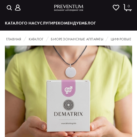
0
КАТАЛОГ
О НАС
УСЛУГИ
РЕКОМЕНДУЕМ
БЛОГ
ГЛАВНАЯ
КАТАЛОГ
БИОРЕЗОНАНСНЫЕ АППАРАТЫ
ЦИФРОВЫЕ ГО