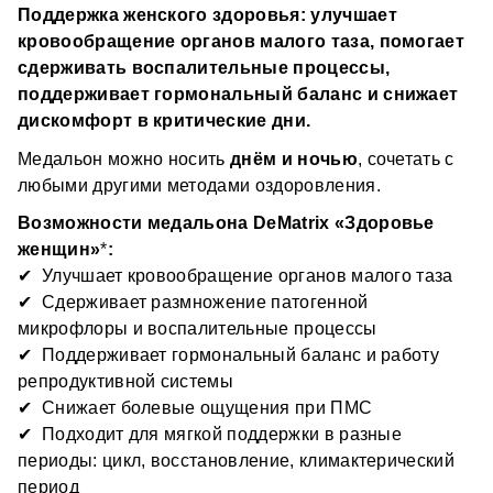
• тем, у кого бывают нарушения цикла и хочется 
Поддержка женского здоровья: улучшает 
период
мягко поддержать организм в комплексе
Как это работает?
кровообращение органов малого таза, помогает 
• женщинам в климактерический период — для 
поддержки гормонального фона и самочувствия
сдерживать воспалительные процессы, 
DeMatrix-медальон 
воздействует 
на 
• тем, у кого есть воспалительные процессы 
поддерживает гормональный баланс и снижает 
энергоинформационном уровне
 через 
репродуктивной сферы — как дополнительная 
дискомфорт в критические дни.
взаимодействие с электромагнитным полем 
поддержка к основным методам
человека, 
поддерживая естественные процессы 
• занятым женщинам, кому важно чувствовать 
Медальон можно носить 
днём и ночью
, сочетать с 
восстановления
 организма. 
стабильность и ресурс, а не выпадать из жизни по 
любыми другими методами оздоровления.
Сила медальона — в синергии 5 принципов 
воле гормонов
воздействия:
Возможности медальона DeMatrix «Здоровье 
Гомеопатия 
— восстанавливающий эффект.
женщин»
*
:
Метод восстановления организма, который 
✔  Улучшает кровообращение органов малого таза
устраняет не только симптомы болезни, но и её 
✔  Сдерживает размножение патогенной 
первопричину.
микрофлоры и воспалительные процессы
Фитопрепараты 
— восстанавливающий эффект.
✔  Поддерживает гормональный баланс и работу 
Лекарственные средства, получаемые 
репродуктивной системы
исключительно из растительного сырья: трав, целых 
✔  Снижает болевые ощущения при ПМС
растений или их экстрактов. Фитопрепараты 
✔  Подходит для мягкой поддержки в разные 
применяются как для оздоровления, так и в качестве 
Инвертированные гомеопатические нозоды 
— 
периоды: цикл, восстановление, климактерический 
профилактических средств.
антипаразитарный эффект.
период