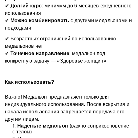
иммунитет и вирусы 
✔ 
Долгий курс
: минимум до 6 месяцев ежедневного 
детокс и восстановление 
использования 
сердце, печень, ЖКТ 
✔ 
Можно комбинировать
 с другими медальонами и 
гормональный баланс 
подходами 
Один медальон = одна задача.
стресс, кожа, суставы и др. 
Можно комбинировать.
✔ Возрастных ограничений по использованию 
медальонов нет
✔ 
Точечное направление
: медальон под 
Почему это другой уровень?
конкретную задачу — «Здоровье женщин»
работает на устранение перво
причины болезни, а 
не её симптомов
для эффективного использования не требует 
Как использовать?
времени, усилий и знаний 
Это не ”ещё один продукт”.
подходит для ежедневного ношения всеми членами 
Важно! Медальон предназначен только для 
Это технология, встроенная в твою жизнь.
семьи - от мала до велика
индивидуального использования. После вскрытия и 
безопасно для длительного использования
начала использования запрещается передача его 
другим лицам.
И улучшающая её - автоматически.
Наденьте медальон
 (важно соприкосновение 
с телом) 