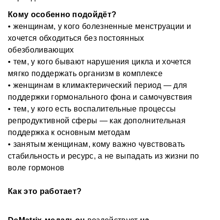
Нозоды готовятся из культур микробов, вирусов и 
Кому особенно подойдёт?
других инфекций, а затем их оцифрованные сигналы 
переводятся в инвертированный вид 
• женщинам, у кого болезненные менструации и 
(переворачиваются на 180). Когда инвертированная 
хочется обходиться без постоянных 
Оцифрованные программы приборов DeVita 
(перевернутая) волна встречается с оригинальной 
Ritm и DeVita AP
 — восстанавливающий и 
обезболивающих
волной вируса в организме, они накладываются друг 
антипаразитарный эффекты.
• тем, у кого бывают нарушения цикла и хочется 
на друга и взаимно уничтожаются. Это называется 
эффектом гашения.
Ключевые программы, направленные на регуляцию 
мягко поддержать организм в комплексе
основных систем организма.
• женщинам в климактерический период — для 
Сакральная геометрия
 – усиливающий эффект.
поддержки гормонального фона и самочувствия
• тем, у кого есть воспалительные процессы 
Формы медальона символизируют: 
репродуктивной сферы — как дополнительная 
гармонизирующий символ, цветок жизни и 
пирамидальные соты.
поддержка к основным методам
• занятым женщинам, кому важно чувствовать 
Что отмечают люди?
стабильность и ресурс, а не выпадать из жизни по 
воле гормонов
-  уходит ощущение «меня выключает на эти дни»: 
становится легче переносить цикл 
Как это работает?
-  снижается необходимость в обезболивающих, если 
раньше без них было сложно
-  появляется больше стабильности по самочувствию 
и настроению в течение месяца