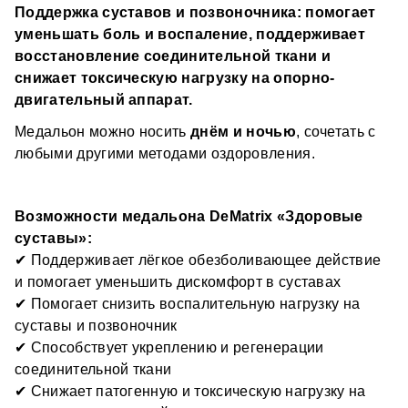
✔ Снижает патогенную и токсическую нагрузку на 
хочется мягкой ежедневной поддержки
Поддержка суставов и позвоночника: помогает 
опорно-двигательный аппарат
• тем, кто чувствует скованность, дискомфорт при 
уменьшать боль и воспаление, поддерживает 
✔ Подходит для долгой поддержки при «ноющих» 
Как это работает?
движении, «ломоту» на погоду
суставах и скованности мышц
восстановление соединительной ткани и 
• тем, кто много работает руками, в компьютере или, 
снижает токсическую нагрузку на опорно-
DeMatrix-медальон 
воздействует 
на 
наоборот, много двигается и нагружает суставы
двигательный аппарат.
энергоинформационном уровне
 через 
• людям с возраста 35+, кто хочет сохранить свободу 
Медальон можно носить 
днём и ночью
, сочетать с 
взаимодействие с электромагнитным полем 
движения и не доводить до обострений
человека, 
поддерживая естественные процессы 
любыми другими методами оздоровления.
Сила медальона — в синергии 5 принципов 
• тем, кто восстанавливается после нагрузок, травм 
восстановления
 организма. 
воздействия:
или периодов нагрузки на опорно-двигательную 
систему
Гомеопатия 
— восстанавливающий эффект.
Возможности медальона DeMatrix «Здоровые 
суставы»:
Метод восстановления организма, который 
✔ Поддерживает лёгкое обезболивающее действие 
устраняет не только симптомы болезни, но и её 
первопричину.
и помогает уменьшить дискомфорт в суставах
✔ Помогает снизить воспалительную нагрузку на 
Фитопрепараты 
— восстанавливающий эффект.
суставы и позвоночник
Лекарственные средства, получаемые 
✔ Способствует укреплению и регенерации 
исключительно из растительного сырья: трав, целых 
соединительной ткани
растений или их экстрактов. Фитопрепараты 
✔ Снижает патогенную и токсическую нагрузку на 
применяются как для оздоровления, так и в качестве 