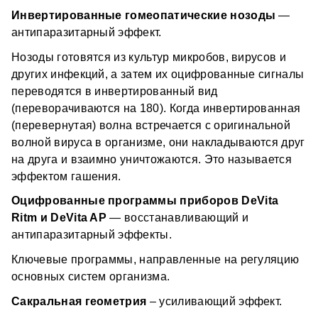
Носите ежедневно для оздоровления в случае 
Инвертированные гомеопатические нозоды 
— 
острых состояний, или надевайте только по 
Ежедневная профилактика, естественное 
антипаразитарный эффект.
самочувствию, когда чувствуете необходимость 
восстановление организма, без химии, 
Можно носить ночью, если медальон закреплён на 
экологичный способ оздоровления.
Нозоды готовятся из культур микробов, вирусов и 
теле 
других инфекций, а затем их оцифрованные сигналы 
*не является медицинским изделием
Пей 1–1,5 л воды без газа в день, чтобы помочь 
организму быстрее восстановиться
переводятся в инвертированный вид 
_________
Перед водными процедурами сними медальон 
(переворачиваются на 180). Когда инвертированная 
Для усиления эффекта оздоровления — можно 
DeMatrix — 14 энергоинформационных 
(перевернутая) волна встречается с оригинальной 
носить до 3-х медальонов одновременно
медальонов для точечной поддержки здоровья
волной вируса в организме, они накладываются друг 
Для продления курса оздоровления по истечении 6 
на друга и взаимно уничтожаются. Это называется 
месяцев, воспользуйтесь еще одним DeMatrix-
Компактное носимое устройство, которое 
медальоном или перейдите на применение 
эффектом гашения.
взаимодействует с электромагнитным полем 
приборов DeVita Ritm+ и DeVita AP+.
организма и активирует процессы 
Оцифрованные программы приборов DeVita 
самовосстановления.
Ritm и DeVita AP
 — восстанавливающий и 
Как это работает?
антипаразитарный эффекты.
Основа — 
синергия 5 научно-технологических 
Ключевые программы, направленные на регуляцию 
подходов
:
основных систем организма.
оцифрованная гомеопатия 
Сакральная геометрия
 – усиливающий эффект.
фитопрограммы 