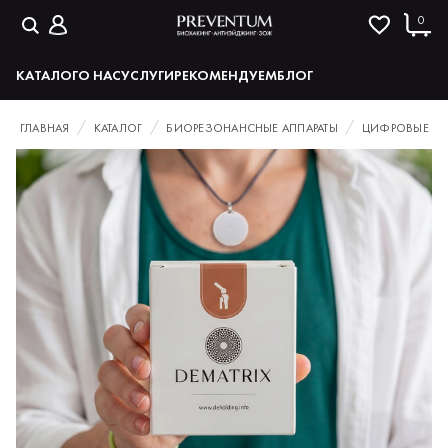
0
КАТАЛОГ
О НАС
УСЛУГИ
РЕКОМЕНДУЕМ
БЛОГ
ГЛАВНАЯ
КАТАЛОГ
БИОРЕЗОНАНСНЫЕ АППАРАТЫ
ЦИФРОВЫЕ ГО