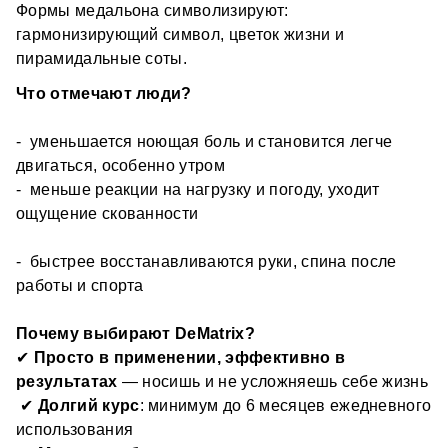
Формы медальона символизируют: 
инвертированные нозоды 
гармонизирующий символ, цветок жизни и 
алгоритмы приборов DeVita 
Медальон передаёт организму корректирующую 
пирамидальные соты.
сакральная геометрия 
информацию → организм сам запускает 
Что отмечают люди?
восстановление. 
Что ты получаешь?
-  уменьшается ноющая боль и становится легче 
двигаться, особенно утром 
больше энергии и устойчивости к стрессу 
-  меньше реакции на нагрузку и погоду, уходит 
поддержку иммунитета и органов 
ощущение скованности 
меньше воспалений и перегрузок 
стабильное самочувствие без скачков 
-  быстрее восстанавливаются руки, спина после 
Ты не лечишь симптомы — ты 
возвращаешь 
работы и спорта
баланс системы
.
14 решений под разные задачи
Почему выбирают DeMatrix?
✔ 
Просто в применении, эффективно в 
Ты выбираешь точечное направление:
результатах
 — носишь и не усложняешь себе жизнь
 ✔ 
Долгий курс
: минимум до 6 месяцев ежедневного 
иммунитет и вирусы 
использования
детокс и восстановление 