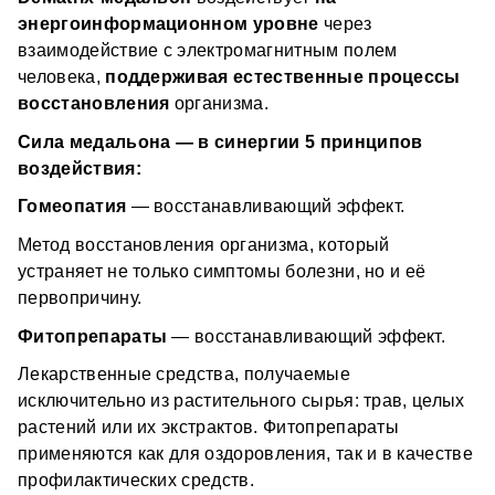
-  меньше реакции на нагрузку и погоду, уходит 
ощущение скованности 
энергоинформационном уровне
 через 
взаимодействие с электромагнитным полем 
-  быстрее восстанавливаются руки, спина после 
человека, 
поддерживая естественные процессы 
работы и спорта
восстановления
 организма. 
Почему выбирают DeMatrix?
Сила медальона — в синергии 5 принципов 
✔ 
Просто в применении, эффективно в 
воздействия:
результатах
 — носишь и не усложняешь себе жизнь
 ✔ 
Долгий курс
: минимум до 6 месяцев ежедневного 
Гомеопатия 
— восстанавливающий эффект.
использования
✔ Возрастных ограничений по использованию 
Метод восстановления организма, который 
 ✔ 
Можно комбинировать
 с другими медальонами 
медальонов нет
устраняет не только симптомы болезни, но и её 
и подходами 
 ✔ 
Точечное направление
: медальон под 
первопричину.
конкретную задачу — «Здоровые суставы»
Как использовать?
Фитопрепараты 
— восстанавливающий эффект.
Важно! Медальон предназначен только для 
Лекарственные средства, получаемые 
индивидуального использования. После вскрытия и 
исключительно из растительного сырья: трав, целых 
начала использования запрещается передача его 
растений или их экстрактов. Фитопрепараты 
другим лицам.
применяются как для оздоровления, так и в качестве 
Наденьте медальон (важно соприкосновение с 
телом) 
профилактических средств.