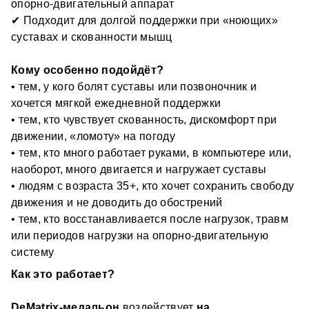
Инвертированные гомеопатические нозоды 
— 
опорно-двигательный аппарат
профилактических средств.
антипаразитарный эффект.
✔ Подходит для долгой поддержки при «ноющих» 
суставах и скованности мышц
Нозоды готовятся из культур микробов, вирусов и 
других инфекций, а затем их оцифрованные сигналы 
переводятся в инвертированный вид 
Кому особенно подойдёт?
(переворачиваются на 180). Когда инвертированная 
• тем, у кого болят суставы или позвоночник и 
Оцифрованные программы приборов DeVita 
(перевернутая) волна встречается с оригинальной 
хочется мягкой ежедневной поддержки
Ritm и DeVita AP
 — восстанавливающий и 
волной вируса в организме, они накладываются друг 
• тем, кто чувствует скованность, дискомфорт при 
антипаразитарный эффекты.
на друга и взаимно уничтожаются. Это называется 
движении, «ломоту» на погоду
Ключевые программы, направленные на регуляцию 
эффектом гашения.
• тем, кто много работает руками, в компьютере или, 
основных систем организма.
наоборот, много двигается и нагружает суставы
Сакральная геометрия
 – усиливающий эффект.
• людям с возраста 35+, кто хочет сохранить свободу 
движения и не доводить до обострений
Формы медальона символизируют: 
• тем, кто восстанавливается после нагрузок, травм 
гармонизирующий символ, цветок жизни и 
пирамидальные соты.
или периодов нагрузки на опорно-двигательную 
систему
Что отмечают люди?
Как это работает?
-  уменьшается ноющая боль и становится легче 
двигаться, особенно утром 
DeMatrix-медальон 
воздействует 
на 