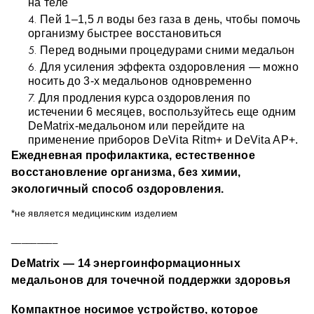
на теле 
Просто надеваешь → организм делает остальное.
сразу над несколькими причинами
Пей 1–1,5 л воды без газа в день, чтобы помочь 
подходит для любого возраста, практически не имеет 
организму быстрее восстановиться
Ежедневная профилактика, естественное 
противопоказаний
Перед водными процедурами сними медальон 
восстановление организма, без химии, 
Для усиления эффекта оздоровления — можно 
экологичный способ оздоровления.
носить до 3-х медальонов одновременно
Для продления курса оздоровления по 
истечении 6 месяцев, воспользуйтесь еще одним 
DeMatrix-медальоном или перейдите на 
применение приборов DeVita Ritm+ и DeVita AP+.
Ежедневная профилактика, естественное 
восстановление организма, без химии, 
экологичный способ оздоровления.
*не является медицинским изделием
_________
DeMatrix — 14 энергоинформационных 
медальонов для точечной поддержки здоровья
Компактное носимое устройство, которое 