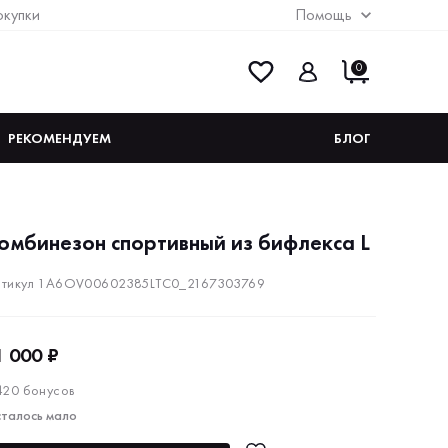
окупки
Помощь
0
РЕКОМЕНДУЕМ
БЛОГ
омбинезон спортивный из бифлекса L
тикул 1A6OV00602385LTC0_2167303769
1 000 ₽
420 бонусов
талось мало