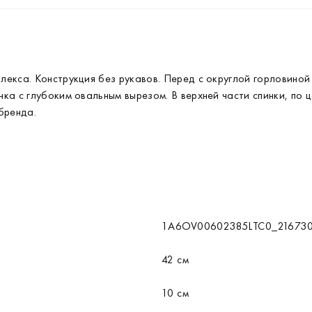
екса. Конструкция без рукавов. Перед с округлой горловиной
ка с глубоким овальным вырезом. В верхней части спинки, по 
бренда.
1A6OV00602385LTC0_21673
42 см
10 см