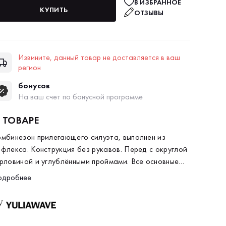
В ИЗБРАННОЕ
КУПИТЬ
ОТЗЫВЫ
Извините, данный товар не доставляется в ваш
регион
бонусов
На ваш счет по бонусной программе
 ТОВАРЕ
мбинезон прилегающего силуэта, выполнен из
флекса. Конструкция без рукавов. Перед с округлой
рловиной и углублёнными проймами. Все основные
ы оформлены кантом в цвет основного материала.
одробнее
инка с глубоким овальным вырезом. В верхней части
инки, по центру под горловиной, расположена
ликоновая печать контрастного оранжевого цвета с
готипом бренда.