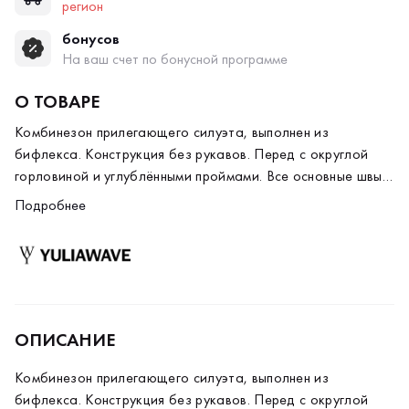
регион
бонусов
На ваш счет по бонусной программе
О ТОВАРЕ
Комбинезон прилегающего силуэта, выполнен из
бифлекса. Конструкция без рукавов. Перед с округлой
горловиной и углублёнными проймами. Все основные швы
оформлены кантом в цвет основного материала. Спинка с
Подробнее
глубоким овальным вырезом. В верхней части спинки, по
центру под горловиной, расположена силиконовая печать
контрастного оранжевого цвета с логотипом бренда.
ОПИСАНИЕ
Комбинезон прилегающего силуэта, выполнен из
бифлекса. Конструкция без рукавов. Перед с округлой