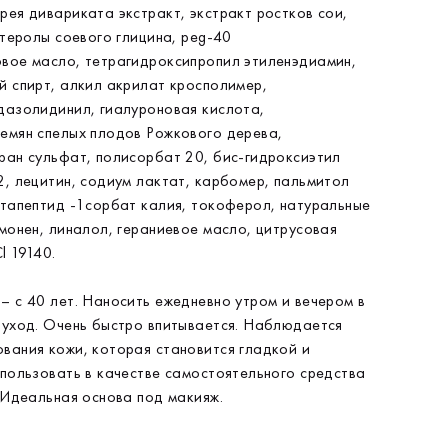
рея дивариката экстракт, экстракт ростков сои,
стеролы соевого глицина, peg-40
вое масло, тетрагидроксипропил этиленэдиамин,
й спирт, алкил акрилат кросполимер,
дазолидинил, гиалуроновая кислота,
емян спелых плодов Рожкового дерева,
ран сульфат, полисорбат 20, бис-гидроксиэтил
2, лецитин, содиум лактат, карбомер, пальмитол
нтапептид -1сорбат калия, токоферол, натуральные
монен, линалол, гераниевое масло, цитрусовая
l 19140.
– с 40 лет. Наносить ежедневно утром и вечером в
-уход. Очень быстро впитывается. Наблюдается
вания кожи, которая становится гладкой и
спользовать в качестве самостоятельного средства
 Идеальная основа под макияж.