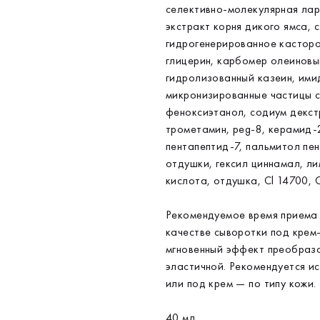
селективно-молекулярная лар
экстракт корня дикого ямса, 
гидрогенерированное касторо
глицерин, карбомер олеиновы
гидролизованный казеин, ими
микронизированные частицы с
феноксиэтанол, содиум декст
трометамин, peg-8, керамид-
пентапептид-7, пальмитол пе
отдушки, гексил циннамал, ли
кислота, отдушка, Сl 14700, C
Рекомендуемое время приема 
качестве сыворотки под крем
мгновенный эффект преобразо
эластичной. Рекомендуется и
или под крем — по типу кожи.
40 мл