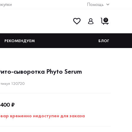
окупки
Помощь
0
РЕКОМЕНДУЕМ
БЛОГ
ито-cыворотка Phyto Serum
тикул 120720
 400 ₽
овар временно недоступен для заказа