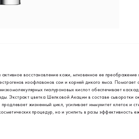
ин
ра
со
ти
 активное восстановление кожи, мгновенное ее преображение 
эстрогенов изофлавонов сои и корней дикого ямса. Помогает 
и низкомолекулярных гиалуроновых кислот обеспечивает каска
ды. Экстракт цветка Шелковой Акации в составе сыворотки о
 продлевает жизненный цикл, усиливает иммунитет клеток и ст
косметических процедур, но и усилить в разы эффективность е