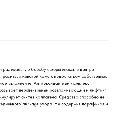
тенсивных косметических процедур, но и усилить в
зы эффективность ежедневного anti-age ухода. Не
держит парафинов и красителей. Подходит для всех
пов кожи.
и радикальную борьбу с морщинами. В центре
справиться женской коже с недостатком собственных
дное увлажнение. Антиоксидантный комплекс
казывает перспективный разглаживающий и лифтинг
имулирует синтез коллагена. Средство способно не
жедневного anti-age ухода. Не содержит парафинов и