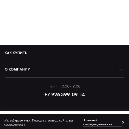
КАК КУПИТЬ
О КОМПАНИИ
Пн-Пт 10:00-19:00
+7 926 399-09-14
Политика обработки персональных данных
4 300 ₽
Политикой
Мы собираем куки. Посещая страницы сайта, вы
КУПИТЬ
×
© 2026 Preventum
конфиденциальности
соглашаетесь с
+ 86 бонусов