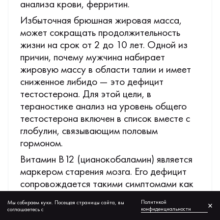
анализа крови, ферритин.
Избыточная брюшная жировая масса,
может сокращать продолжительность
жизни на срок от 2 до 10 лет. Одной из
причин, почему мужчина набирает
жировую массу в области талии и имеет
сниженное либидо — это дефицит
тестостерона. Для этой цели, в
тераностике анализ на уровень общего
тестостерона включен в список вместе с
глобулин, связывающим половым
гормоном.
Витамин В12 (цианокобаламин) является
маркером старения мозга. Его дефицит
сопровождается такими симптомами как
головокружение, слабость, усталость,
Политикой
Мы собираем куки. Посещая страницы сайта, вы
×
раздражительность, онемение рук и/или
конфиденциальности
соглашаетесь с