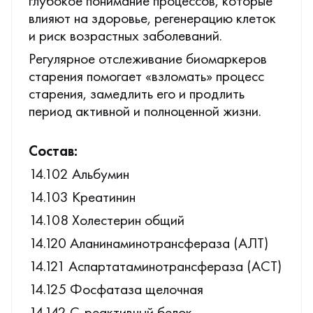
глубокое понимание процессов, которые
влияют на здоровье, регенерацию клеток
и риск возрастных заболеваний.
Регулярное отслеживание биомаркеров
старения помогает «взломать» процесс
старения, замедлить его и продлить
период активной и полноценной жизни.
Состав:
14.102 Альбумин
14.103 Креатинин
14.108 Холестерин общий
14.120 Аланинаминотрансфераза (АЛТ)
14.121 Аспартатаминотрансфераза (АСТ)
14.125 Фосфатаза щелочная
14.142 С-реактивный белок,