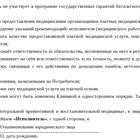
ь не участвует в программе государственных гарантий бесплатно
вил предоставления медицинскими организациями платных медицинс
людение указаний (рекомендаций) исполнителя (медицинского рабо
ить качество предоставляемой платной медицинской услуги, пов
теля;
ознаёт ответственность за обязательства, возложенные на него в ре
инимает на себя всю ответственность за их точность, полноту и д
ски, связанные с его действиями по допущению ошибок, неточн
чениями, налагаемыми на Потребителя;
ание ему медицинской услуги на платной основе.
ремя могут быть изменены Клиникой в одностороннем порядке. Та
тегральной превентивной и восстановительной медицины», в лиц
нейшем
«Исполнитель»
, с одной стороны, и
О/наименование юридического лица
О, дата рождения,