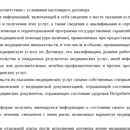
соответствии с условиями настоящего договора.
е информацией, включающей в себя сведения о месте оказания ус
я и получения этих услуг, а также сведения о квалификации и се
й помощи и территориальной программы государственных гарантий
медицинской помощи (при наличии), применяемых при предоставл
ли медицинских вмешательств, в том числе в объеме, превышающ
дицинскую услугу по Договору, его квалификации, режиме работы
ельства и ожидаемых результатах медицинских услуг, иной инф
ных или дополнительных лечебно-профилактических и прочих пр
инских услуг.
ельств по оказанию медицинских услуг силами собственных специа
накомление с медицинской документацией, отражающей состоян
дицинских документов, отражающих состояние здоровья Потребител
о форме получить имеющуюся информацию о состоянии своего здо
ах лечения, связанном с ними риске, возможных вариантах медиц
ия отдельной платы после исполнения договора копии медицинс