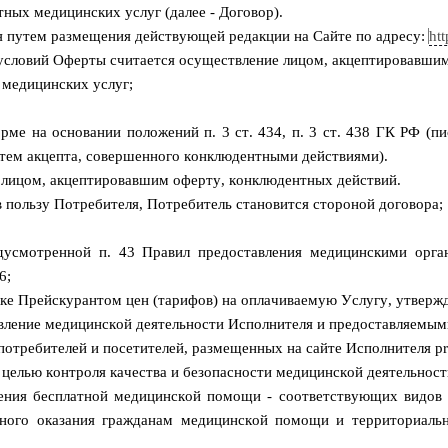
тных медицинских услуг (далее - Договор).
я путем размещения действующей редакции на Сайте по адресу:
htt
условий Оферты считается осуществление лицом, акцептировавшим
 медицинских услуг;
ме на основании положений п. 3 ст. 434, п. 3 ст. 438 ГК РФ (п
тем акцепта, совершенного конклюдентными действиями).
 лицом, акцептировавшим оферту, конклюдентных действий.
в пользу Потребителя, Потребитель становится стороной договора;
едусмотренной п. 43 Правил предоставления медицинскими орга
36;
ике
Прейскурантом цен
(тарифов) на оплачиваемую Услугу, утверж
твление медицинской деятельности Исполнителя и предоставляемым
потребителей и посетителей, размещенных на сайте Исполнителя p
 целью контроля качества и безопасности медицинской деятельнос
ения бесплатной медицинской помощи - соответствующих видов
тного оказания гражданам медицинской помощи и территориальн