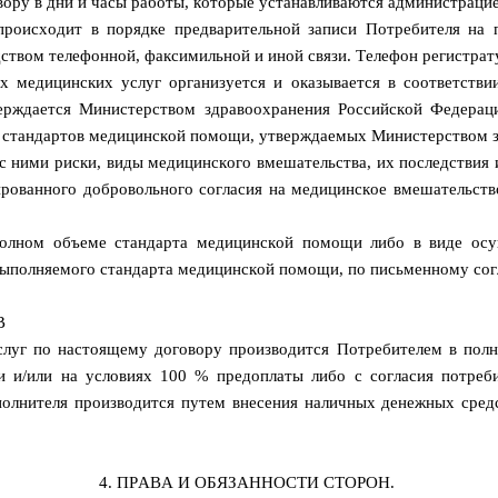
вору в дни и часы работы, которые устанавливаются администрацие
происходит в порядке предварительной записи Потребителя на 
дством телефонной, факсимильной и иной связи. Телефон регистра
х медицинских услуг организуется и оказывается в соответстви
рждается Министерством здравоохранения Российской Федерации
м стандартов медицинской помощи, утверждаемых Министерством 
с ними риски, виды медицинского вмешательства, их последстви
рованного добровольного согласия на медицинское вмешательство
 полном объеме стандарта медицинской помощи либо в виде осу
ыполняемого стандарта медицинской помощи, по письменному согл
В
слуг по настоящему договору производится Потребителем в полн
ги и/или на условиях 100 % предоплаты либо с согласия потре
олнителя производится путем внесения наличных денежных средс
4. ПРАВА И ОБЯЗАННОСТИ СТОРОН.