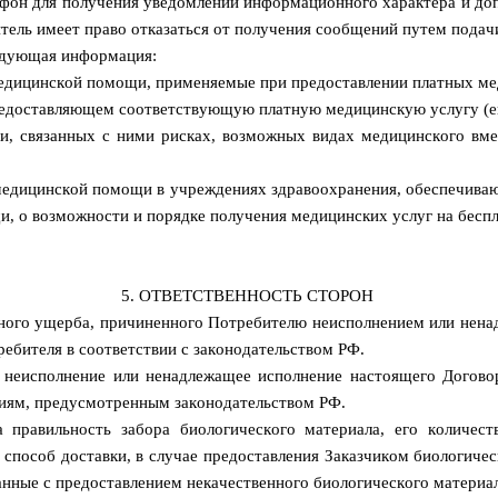
лефон для получения уведомлений информационного характера и 
ель имеет право отказаться от получения сообщений путем подачи
ледующая информация:
медицинской помощи, применяемые при предоставлении платных ме
редоставляющем соответствующую платную медицинскую услугу (е
, связанных с ними рисках, возможных видах медицинского вме
медицинской помощи в учреждениях здравоохранения, обеспечив
, о возможности и порядке получения медицинских услуг на беспл
5. ОТВЕТСТВЕННОСТЬ СТОРОН
льного ущерба, причиненного Потребителю неисполнением или нен
ребителя в соответствии с законодательством РФ.
а неисполнение или ненадлежащее исполнение настоящего Догов
ниям, предусмотренным законодательством РФ.
за правильность забора биологического материала, его количест
пособ доставки, в случае предоставления Заказчиком биологичес
занные с предоставлением некачественного биологического материал