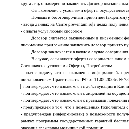
круга лиц, о намерении заключить Договор оказания пла
Ознакомление с условиями оферты осуществляетс
Полным и безоговорочным принятием (акцептом) 
- ввода данных на Сайте
preventum.ru
в целях получения
- оплаты услуг любым способом.
Договор считается заключенным в письменной фор
письменное предложение заключить договор принято пу
Договор заключается в каждом случае совершения
В случае, если акцепт оферты совершается лицом 
Соглашаясь с условиями Оферты, Потребитель:
- подтверждает, что ознакомлен с информацией, пр
постановлением Правительства РФ от 11.05.2023г. № 7
- подтверждает, что ознакомлен с действующим в Клин
- подтверждает, что ознакомлен с лицензией на осущес
-
подтверждает, что ознакомлен с правилами поведения 
- предупрежден о том, что в помещениях Исполнителя с
- предупрежден (информирован) о возможности получ
рамках программы государственных гарантий беспла
оказания гражданам медицинской помощи;