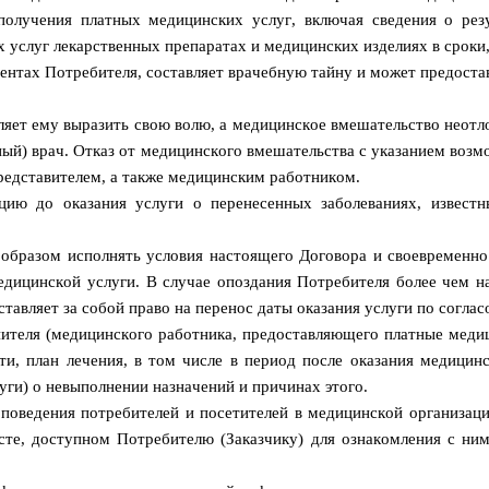
олучения платных медицинских услуг, включая сведения о резул
 услуг лекарственных препаратах и медицинских изделиях в срок
нтах Потребителя, составляет врачебную тайну и может предостав
воляет ему выразить свою волю, а медицинское вмешательство неотл
ный) врач. Отказ от медицинского вмешательства с указанием воз
редставителем, а также медицинским работником.
ацию до оказания услуги о перенесенных заболеваниях, известн
м образом исполнять условия настоящего Договора и своевремен
едицинской услуги. В случае опоздания Потребителя более чем н
тавляет за собой право на перенос даты оказания услуги по согла
нителя (медицинского работника, предоставляющего платные медиц
и, план лечения, в том числе в период после оказания медицин
ги) о невыполнении назначений и причинах этого.
 поведения потребителей и посетителей в медицинской организац
сте, доступном Потребителю (Заказчику) для ознакомления с ним