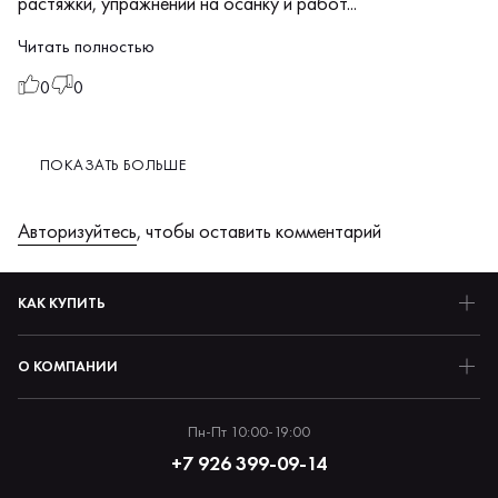
растяжки, упражнений на осанку и работ...
Читать полностью
0
0
Александр Миронов, 47 лет
АМ
ПОКАЗАТЬ БОЛЬШЕ
20 марта 2025 г.
Приобрел
Авторизуйтесь
, чтобы оставить комментарий
курс
для
КАК КУПИТЬ
жены,
а
в
О КОМПАНИИ
итоге
начали
Пн-Пт 10:00-19:00
заниматься
+7 926 399-09-14
вместе).
Очень