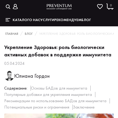
0
КАТАЛОГ
О НАС
УСЛУГИ
РЕКОМЕНДУЕМ
БЛОГ
ГЛАВНАЯ
БЛОГ
УКРЕПЛЕНИЕ ЗДОРОВЬЯ: РОЛЬ БИОЛОГИЧЕСКИ АК
Укрепление Здоровья: роль биологически
активных добавок в поддержке иммунитета
05.04.2024
Юлиана Гордон
Содержание:
Основы БАДов для иммунитета
Популярные добавки для укрепления иммунитета
Рекомендации по использованию БАДов для иммунитета
Потенциальные риски и ограничения
Заключение