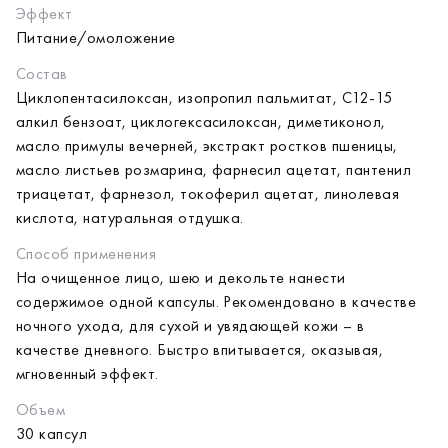
Эффект
Питание/омоложение
Состав
Циклопентасилоксан, изопропил пальмитат, С12-15
алкил бензоат, циклогексасилоксан, диметиконол,
масло примулы вечерней, экстракт ростков пшеницы,
масло листьев розмарина, фарнесил ацетат, пантенил
триацетат, фарнезол, токоферил ацетат, линолевая
кислота, натуральная отдушка.
Способ применения
На очищенное лицо, шею и декольте нанести
содержимое одной капсулы. Рекомендовано в качестве
ночного ухода, для сухой и увядающей кожи – в
качестве дневного. Быстро впитывается, оказывая,
мгновенный эффект.
Объем
30 капсул