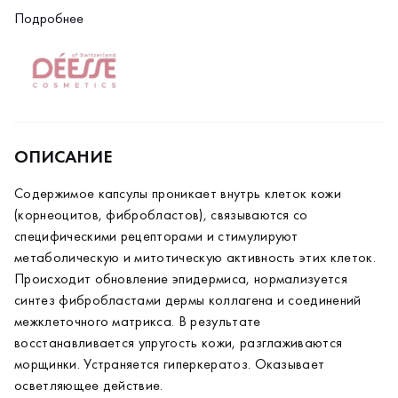
метаболическую и митотическую активность этих клеток.
Подробнее
Происходит обновление эпидермиса, нормализуется
синтез фибробластами дермы коллагена и соединений
межклеточного матрикса. В результате
восстанавливается упругость кожи, разглаживаются
морщинки. Устраняется гиперкератоз. Оказывает
осветляющее действие.
ОПИСАНИЕ
Содержимое капсулы проникает внутрь клеток кожи
(корнеоцитов, фибробластов), связываются со
специфическими рецепторами и стимулируют
метаболическую и митотическую активность этих клеток.
Происходит обновление эпидермиса, нормализуется
синтез фибробластами дермы коллагена и соединений
межклеточного матрикса. В результате
восстанавливается упругость кожи, разглаживаются
морщинки. Устраняется гиперкератоз. Оказывает
осветляющее действие.