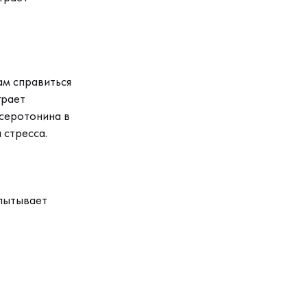
ам справиться
грает
 серотонина в
 стресса.
пытывает