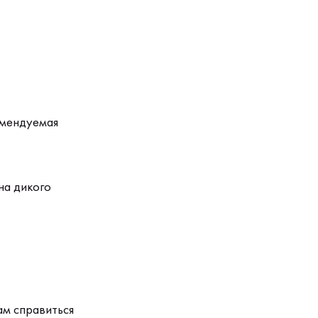
омендуемая
на дикого
ам справиться