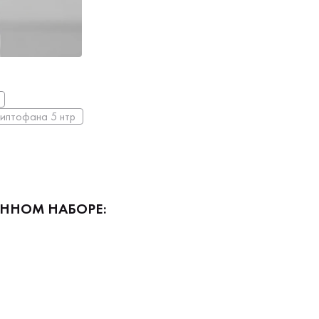
риптофана 5 нтр
АННОМ НАБОРЕ: