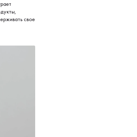
грает
одукты,
держивать свое