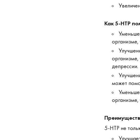
Увеличен
Как 5-HTP п
Уменьшен
организме, 
Улучшени
организме,
депрессии.
Улучшени
может помо
Уменьшен
организме, 
Преимуществ
5-HTP не тольк
Улучшает