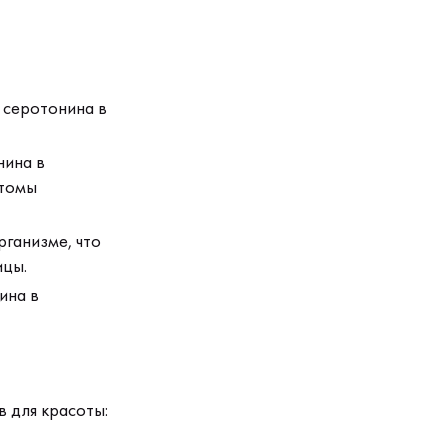
 серотонина в
нина в
птомы
рганизме, что
ицы.
ина в
в для красоты: