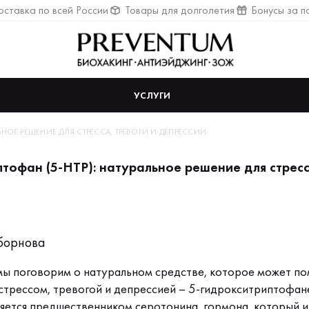
ставка по всей России
Товары для долголетия
Бонусы за п
УСЛУГИ
ЬНОЕ РЕШЕНИЕ ДЛЯ СТРЕССА, ТРЕВОГИ И ДЕПРЕССИИ
тофан (5-HTP): натуральное решение для стресс
борнова
 мы поговорим о натуральном средстве, которое может по
 стрессом, тревогой и депрессией – 5-гидрокситриптофане
яется предшественником серотонина, гормона, который и