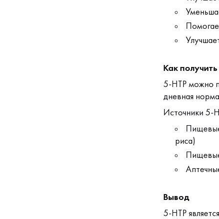
Уменьша
Помогает
Улучшает
Как получить
5-HTP можно п
дневная норма
Источники 5-H
Пищевые
риса)
Пищевые
Аптечны
Вывод
5-HTP являетс