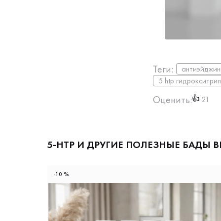
Теги:
антиэйджин
5 htp гидрокситри
Оценить:
👍
21
5-HTP И ДРУГИЕ ПОЛЕЗНЫЕ БАДЫ 
-10 %