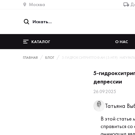
Москва
До
КАТАЛОГ
О НАС
ГЛАВНАЯ
БЛОГ
5-ГИДРОКСИТРИПТОФАН (5-HTP): НАТУРАЛ
5-гидрокситрип
депрессии
26.09.2025
Татьяна Вы
В этой статье
справиться со
аминоацид явл