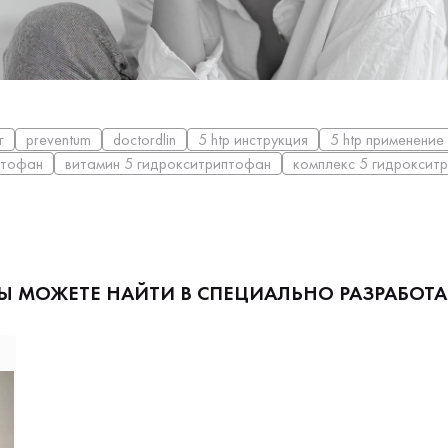
г
preventum
doctordlin
5 htp инструкция
5 htp применение
птофан
витамин 5 гидрокситриптофан
комплекс 5 гидроксит
ВЫ МОЖЕТЕ НАЙТИ В СПЕЦИАЛЬНО РАЗРАБОТ