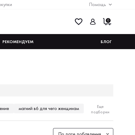
окупки
Помощь
0
РЕКОМЕНДУЕМ
БЛОГ
Еще
нение
магний в6 для чего женщинам
подборки
мега 3 для чего принимают
 купить
омега 3 для взрослых
По дате добавления