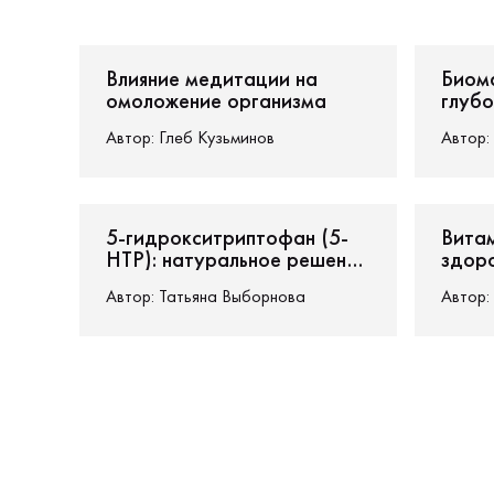
витамин d3 k2
d3 k2 витамины как принимать
витамин 5 гидрокситриптофан
комплекс 5 гидро
Влияние медитации на
Биом
биомаркеры
код от биомаркера
биомаркер
омоложение организма
глубо
значе
Автор:
Глеб Кузьминов
Автор:
5-гидрокситриптофан (5-
Витам
HTP): натуральное решение
здор
для стресса, тревоги и
для 
Автор:
Татьяна Выборнова
Автор:
депрессии