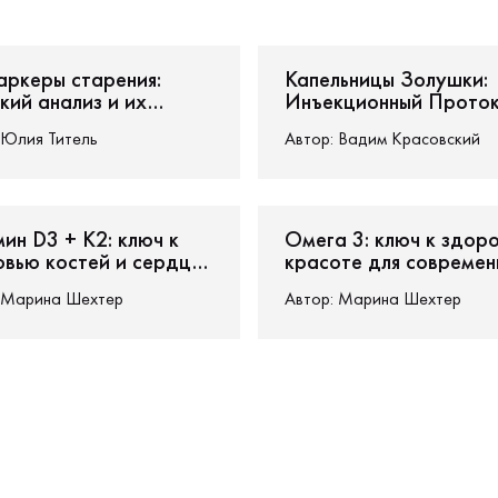
витамин d3 k2 применение
5 htp инструкция
5 htp примен
кситриптофана 5 нтр
процедуры омоложения
медитация 
аркеры старения:
Капельницы Золушки:
 анализы
определение биомаркеров
биомаркер крови
кий анализ и их
Инъекционный Прото
ние для здоровья
для Омоложения и
Юлия Титель
Автор:
Вадим Красовский
Улучшения Метаболи
ин D3 + K2: ключ к
Омега 3: ключ к здор
овью костей и сердца
красоте для современ
современных женщин
женщин
Марина Шехтер
Автор:
Марина Шехтер