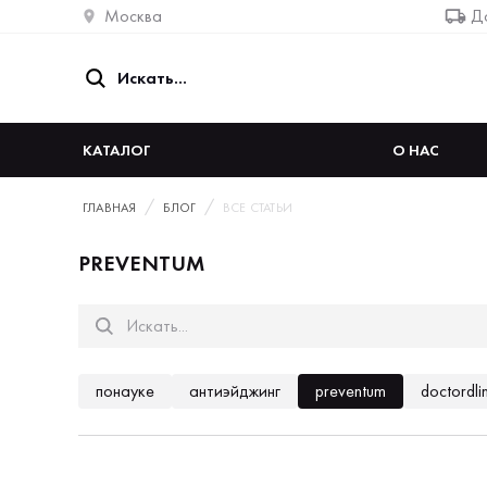
Москва
До
КАТАЛОГ
О НАС
ГЛАВНАЯ
БЛОГ
ВСЕ СТАТЬИ
PREVENTUM
понауке
антиэйджинг
preventum
doctordli
магний в6 эффект
магний в6 польза
магний 
омега 3 для чего женщинам
омега 3 для чего п