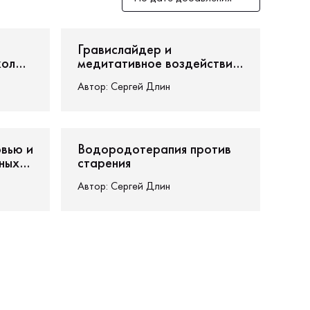
ение
5 htp гидрокситриптофан
омоложения
анализ старения
Гравислайдер и
19
79
101
кол
медитативное воздействие:
как найти гармонию и
Автор:
Сергей Длин
зма
спокойствие в современной
жизни
овью и
Водородотерапия против
ных
старения
Автор:
Сергей Длин