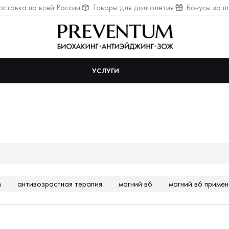
ставка по всей России
Товары для долголетия
Бонусы за п
УСЛУГИ
n
антивозрастная терапия
магний в6
магний в6 приме
в6 отзывы врачей
омега 3 капсулы
витамины омега 3
о
ринимают женщины
омега 3 препараты
омега 3 какие лучше