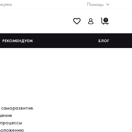
окупки
Помощь
0
РЕКОМЕНДУЕМ
БЛОГ
 саморазвития.
шения
и процессы
омоложению