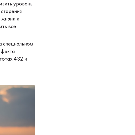
низить уровень
 старения.
 жизни и
ить все
а специальном
ффекта
тотах 432 и