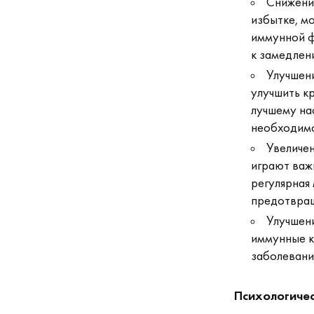
Снижение
избытке, мо
иммунной ф
к замедлен
Улучшени
улучшить к
лучшему на
необходимо
Увеличен
играют важ
регулярная
предотвращ
Улучшен
иммунные кл
заболевани
Психологиче