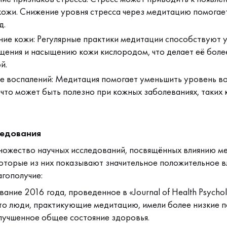
кожи. Снижение уровня стресса через медитацию помогае
д.
ние кожи: Регулярные практики медитации способствуют 
ения и насыщению кожи кислородом, что делает её более
й.
е воспалений: Медитация помогает уменьшить уровень в
что может быть полезно при кожных заболеваниях, таких к
ледования
ожество научных исследований, посвящённых влиянию м
оторые из них показывают значительное положительное в
агополучие:
ание 2016 года, проведенное в «Journal of Health Psychol
что люди, практикующие медитацию, имели более низкие п
улучшенное общее состояние здоровья.