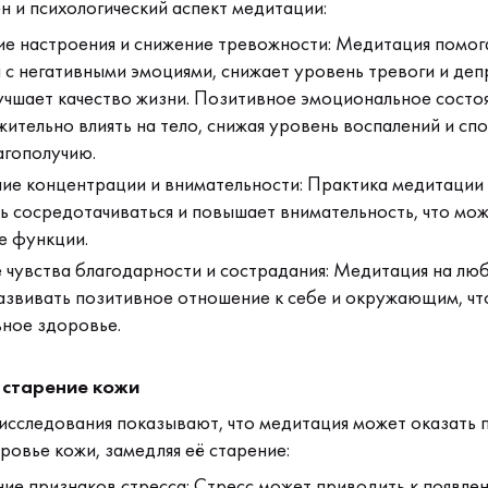
н и психологический аспект медитации:
е настроения и снижение тревожности: Медитация помог
 с негативными эмоциями, снижает уровень тревоги и депр
учшает качество жизни. Позитивное эмоциональное состо
ительно влиять на тело, снижая уровень воспалений и сп
гополучию.
ие концентрации и внимательности: Практика медитации
ь сосредотачиваться и повышает внимательность, что мож
е функции.
 чувства благодарности и сострадания: Медитация на лю
азвивать позитивное отношение к себе и окружающим, чт
ное здоровье.
 старение кожи
сследования показывают, что медитация может оказать 
ровье кожи, замедляя её старение:
ие признаков стресса: Стресс может приводить к появл