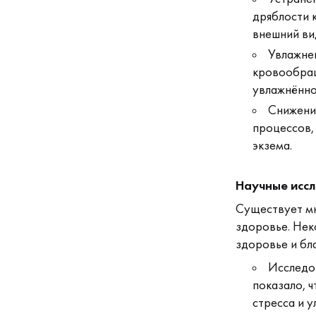
дряблости 
внешний ви
Увлажне
кровообращ
увлажнённо
Снижени
процессов, 
экзема.
Научные исс
Существует мн
здоровье. Нек
здоровье и бл
Исследов
показало, 
стресса и 