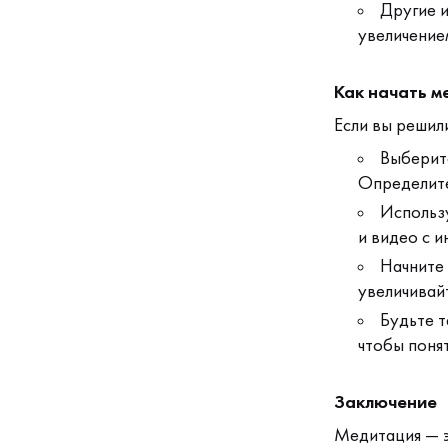
Другие и
увеличение
Как начать м
Если вы решил
Выберите
Определите
Использ
и видео с и
Начните 
увеличивай
Будьте т
чтобы понят
Заключение
Медитация — э