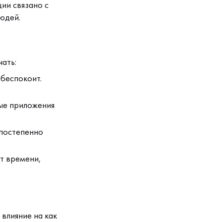
ии связано с
юдей.
ать:
обеспокоит.
ые приложения
 постепенно
т времени,
влияние на как