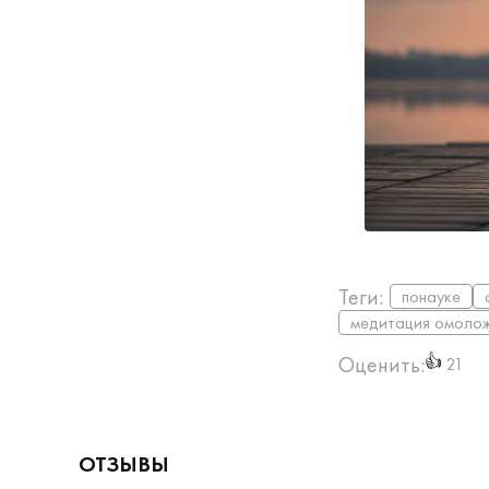
Теги:
понауке
медитация омоло
Оценить:
👍
21
ОТЗЫВЫ