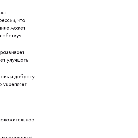
ает
ессии, что
яние может
особствуя
 развивает
ет улучшать
бовь и доброту
о укрепляет
положительное
ению морщин и