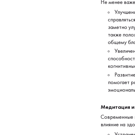
Не менее важе
Улучшени
справляться
заметно ул
также полож
общему бла
Увеличен
способност
когнитивны
Развитие
помогает р
эмоциональ
Медитация и
Современные и
влияние на здо
Устранен