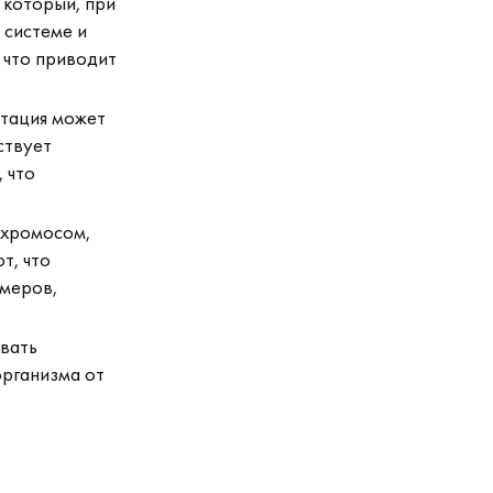
 который, при
 системе и
 что приводит
итация может
ствует
 что
 хромосом,
т, что
омеров,
вать
организма от