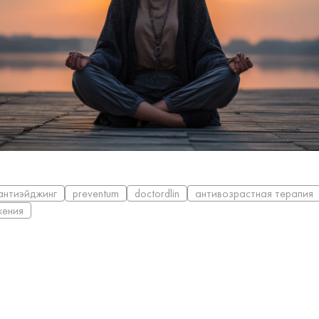
антиэйджинг
preventum
doctordlin
антивозрастная терапия
жения