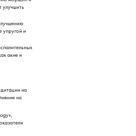
т улучшить
улучшению
 упругой и
оспалительных
ак акне и
едитации на
лияние на
ogy»,
оказатели