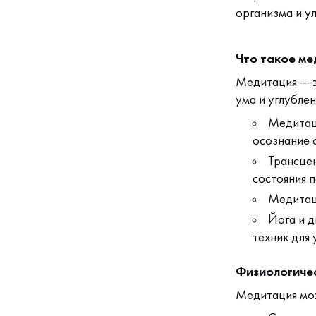
организма и у
Что такое м
Медитация — э
ума и углубле
Медитаци
осознание с
Трансцен
состояния п
Медитаци
Йога и д
техник для 
Физиологичес
Медитация мож