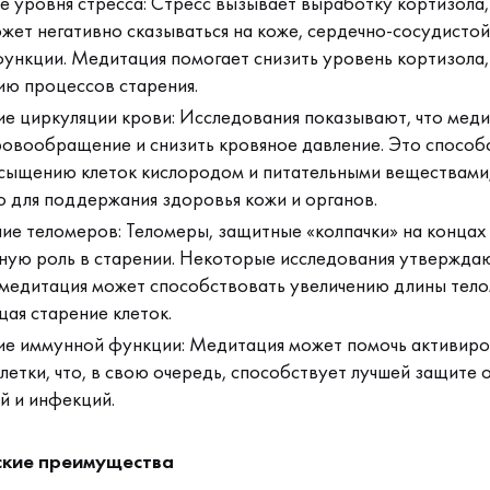
 уровня стресса: Стресс вызывает выработку кортизола,
жет негативно сказываться на коже, сердечно-сосудистой
ункции. Медитация помогает снизить уровень кортизола,
ию процессов старения.
е циркуляции крови: Исследования показывают, что мед
ровообращение и снизить кровяное давление. Это способ
сыщению клеток кислородом и питательными веществами,
 для поддержания здоровья кожи и органов.
ие теломеров: Теломеры, защитные «колпачки» на концах
ную роль в старении. Некоторые исследования утверждаю
 медитация может способствовать увеличению длины тел
ая старение клеток.
ие иммунной функции: Медитация может помочь активиро
етки, что, в свою очередь, способствует лучшей защите 
й и инфекций.
ские преимущества