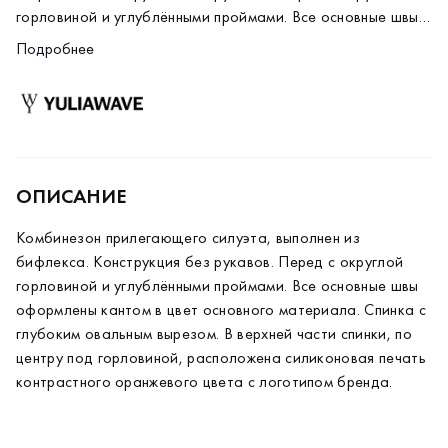
горловиной и углублёнными проймами. Все основные швы
оформлены кантом в цвет основного материала. Спинка с
Подробнее
глубоким овальным вырезом. В верхней части спинки, по
центру под горловиной, расположена силиконовая печать
контрастного оранжевого цвета с логотипом бренда.
ОПИСАНИЕ
Комбинезон прилегающего силуэта, выполнен из
бифлекса. Конструкция без рукавов. Перед с округлой
горловиной и углублёнными проймами. Все основные швы
оформлены кантом в цвет основного материала. Спинка с
глубоким овальным вырезом. В верхней части спинки, по
центру под горловиной, расположена силиконовая печать
контрастного оранжевого цвета с логотипом бренда.